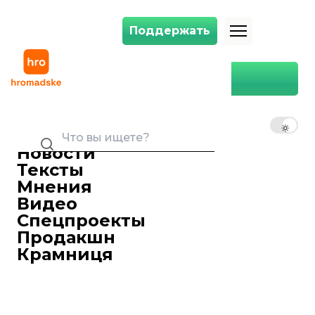
Поддержать
Поддержать
Сперматозоиды мышей могут отравлять своих «конкурентов», чтобы 
Главная
Сперматозоиды мышей
могут отравлять своих
RU
UK
EN
«конкурентов», чтобы те не
добрались до яйцеклетки.
Новости
Но не все так просто
Тексты
Мнения
Олег Павлюк
07 февраля 2021 23:53
журналіст-міжнародник
Видео
Спецпроекты
Продакшн
Крамниця