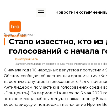
Новости
Тексты
Мнения
Стало известно, кто из депутатов пропустил 90% голосований с на
Главная
Политика
Стало известно, кто из
голосований с начала г
Виктория Бега
Заместительница главного редактора hromadske. Верю в фа
С начала года 10 народных депутатов пропустили
Об этом
сообщает
общественная организация «Ком
народных депутатов в голосованиях Рады, начиная
Антилидером по участию в голосованиях среди вс
«Эпицентр»). За период с 1 января по 6 мая 2020 
четыре месяца работы депутат нажал кнопку 8 раз
коронавирусу и поддержал назначение Ирины В