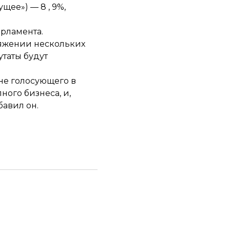
ущее») — 8 , 9%,
арламента.
тяжении нескольких
утаты будут
 не голосующего в
ного бизнеса, и,
бавил он.