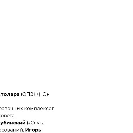
Столара
(ОПЗЖ). Он
правочных комплексов
овета.
убинский
(«Слуга
лосований,
Игорь