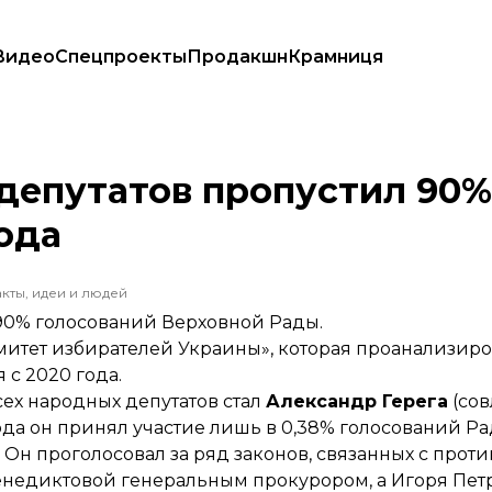
Видео
Спецпроекты
Продакшн
Крамниця
чала года
 депутатов пропустил 90%
ода
кты, идеи и людей
 90% голосований Верховной Рады.
итет избирателей Украины», которая проанализиро
 с 2020 года.
ех народных депутатов стал
Александр Герега
(сов
года он принял участие лишь в 0,38% голосований Ра
. Он проголосовал за ряд законов, связанных с про
енедиктовой генеральным прокурором, а Игоря Пе