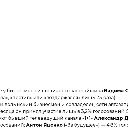
е у бизнесмена и столичного застройщика
Вадима 
«за», «против» или «воздержался» лишь 23 раза).
х и волынский бизнесмен и совладелец сети автоза
месяца он принял участие лишь в 3,2% голосований С
суют бывший телеведущий канала «1+1»
Александр Д
лосований;
Антон Яценко
(«За будущее») — 4,8% го