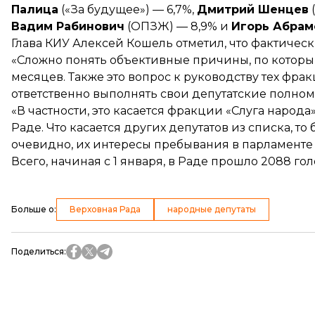
Палица
(«За будущее») — 6,7%,
Дмитрий Шенцев
Вадим Рабинович
(ОПЗЖ) — 8,9% и
Игорь Абрам
Глава КИУ Алексей Кошель отметил, что фактическ
«Сложно понять объективные причины, по которым
месяцев. Также это вопрос к руководству тех фра
ответственно выполнять свои депутатские полном
«В частности, это касается фракции «Слуга народ
Раде. Что касается других депутатов из списка, т
очевидно, их интересы пребывания в парламенте н
Всего, начиная с 1 января, в Раде прошло 2088 го
Больше о
:
Верховная Рада
народные депутаты
Поделиться
: