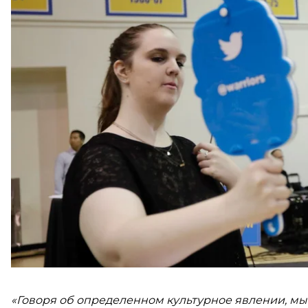
знаки в социальных сетях и мессенджерах. Чтобы п
популярности, hromadske обратилось к специалис
теоретической и практической философии КНУ им
Оказалось, что эмодзи рассказывают о современно
Если коротко, то смайлики — очень серьезная вещ
Пространства
«Говоря об определенном культурное явлении, мы