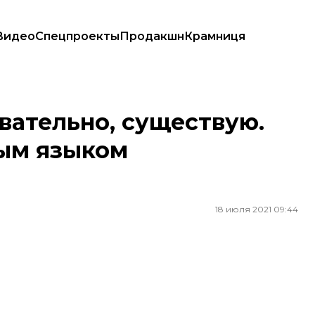
Видео
Спецпроекты
Продакшн
Крамниця
обым языком современности
вательно, существую.
бым языком
18 июля 2021 09:44