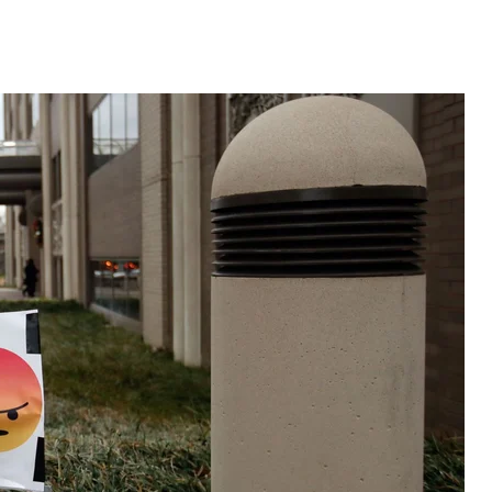
язи (FCC) в Вашингтоне 14 декабря 2017 года
n Kaster
 — это мы
стве они появляются не случайно: там нет тела.
ся, то лучше его видеть. Вот так и возникает наш
пусть и схематично, но похож на человека: глаза,
 удивлением поднятые брови и так далее.
лософии, смайлик — это не дополнение к
о мы, то есть тот, кто «произносит» этот текст. Он
ка (пусть и стилизованного), а не просто
е годы прошлого века, стали
ла в виртуальное пространство.
 смайликам появились гифки и селфи. Они тоже
 дорогие френды и фолловеры».