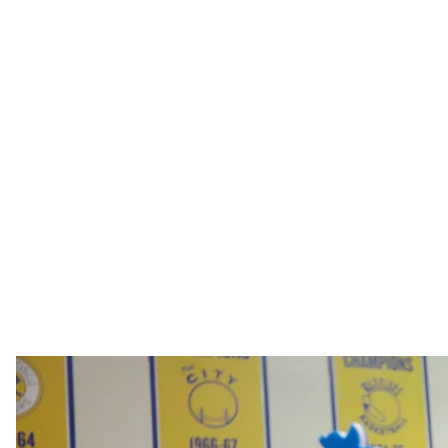
Баскетболист Кевин Дюрант из «Голден Стэйт Уорриорз» позирует с
штат Кал
AP/Marcio J
17 июля —
Всемирный день эмодзи
. Этим термино