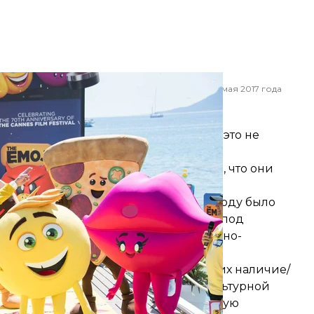
0-м международном кинофестивале в Каннах, 16 мая 2017 года
ur Mola
смайликов
ам нравиться или нет эстетически. И это не
е можно сложить в слова.
 прошлого века в Японии. Считалось, что они
людьми.
степенно увеличивался. Уже в 2000 году было
 смайлы появлялись в виртуальности под
ример, уже есть изображения гендерно-
елей разных рас.
чения отдельных смайликов или же их наличие/
их факторов: например, возраста и культурной
В частности, обозначающие традиционную