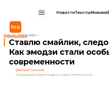
Новости
Тексты
Мнения
Ставлю смайлик, следовательно, существую. Как эмодзи стали ос
Главная
Лайфстайл
Ставлю смайлик, следо
Как эмодзи стали осо
современности
Дмитрий Симонов
Спеціальний кореспондент з науки та технологій