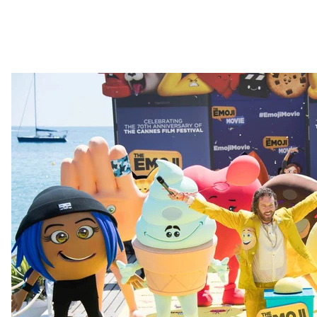
Актер Т.Дж. Миллер с героями фильма «Фильм про эмодзи» на 7
AP/Arth
Эволюция 
Эмодзи — это не просто картинки, которые могут н
просто элемент коммуникации, как буквы, которы
История эмодзи начинается в середине 90-х годов
должны облегчить электронное общение между 
Первый «набор» эмодзи содержал 172 знака, но по
более тысячи таких символов. Очень часто новые
влиянием тенденций из реального мира. Так, нап
нейтральных лиц, а еще обозначающие представит
Различные пользователи могут воспринимать зна
отсутствие очень по-разному. Это зависит от мног
среды. Есть, скажем, «чисто японские» смайлы. 