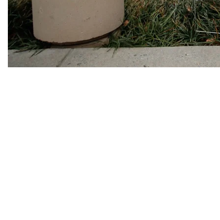
«И эмодзи, и селфи — все это способ показать, что
мире»
, — объясняет Владимир Приходько.