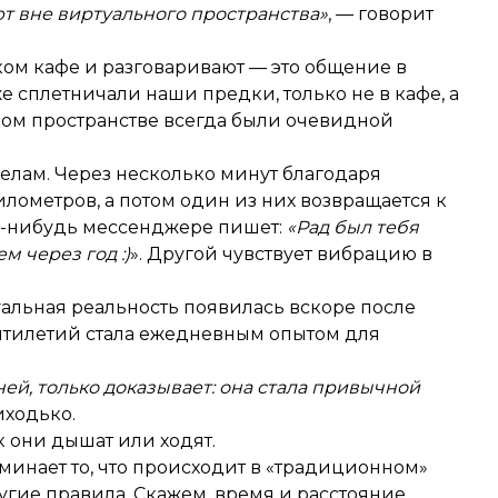
ют вне виртуального пространства»
, — говорит
ком кафе и разговаривают — это общение в
 сплетничали наши предки, только не в кафе, а
ком пространстве всегда были очевидной
делам. Через несколько минут благодаря
илометров, а потом один из них возвращается к
ом-нибудь мессенджере пишет:
«Рад был тебя
м через год :)
». Другой чувствует вибрацию в
альная реальность появилась вскоре после
ятилетий стала ежедневным опытом для
 ней, только доказывает: она стала привычной
иходько.
к они дышат или ходят.
минает то, что происходит в «традиционном»
угие правила. Скажем, время и расстояние