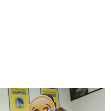
 маской в виде эмодзи во время, 26 сентября 2016 года, Окленд,
ифорния
ose Sanchez
м обозначают смайлики и другие рисованные