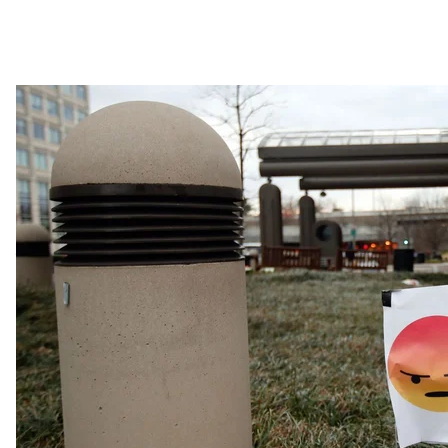
Знак с смайликами у Федеральной комиссии св
AP/Caroly
Смайлики
Но вернемся к смайликам. В виртуальном простран
А мы к такому не привыкли — если с кем-то общаем
«представитель» — тот или иной смайлик, который, 
улыбающийся или, наоборот, искривленный рот, с
Владимир Приходько говорит: с точки зрения фи
написанному тексту. Наоборот, он — главный, он — эт
позволяет собеседнику видеть перед собой челове
информацию из букв и цифр.
Исторически смайлики, появившиеся в девяносты
«первопроходцами», которые «перенесли» наши те
Со временем идея развивалась — в дополнение к
показывают: «вот, мы лично здесь, рядом с вами,