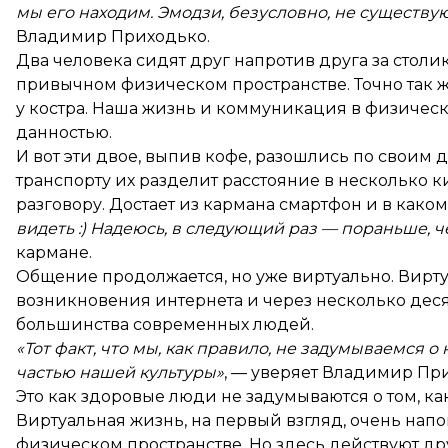
мы его находим. Эмодзи, безусловно, не существу
Владимир Приходько.
Два человека сидят друг напротив друга за столи
привычном физическом пространстве. Точно так же
у костра. Наша жизнь и коммуникация в физичес
данностью.
И вот эти двое, выпив кофе, разошлись по своим 
транспорту их разделит расстояние в несколько к
разговору. Достает из кармана смартфон и в как
видеть :) Надеюсь, в следующий раз — пораньше, че
кармане.
Общение продолжается, но уже виртуально. Вирту
возникновения интернета и через несколько дес
большинства современных людей.
«Тот факт, что мы, как правило, не задумываемся о
частью нашей культуры»
, — уверяет Владимир Пр
Это как здоровые люди не задумываются о том, ка
Виртуальная жизнь, на первый взгляд, очень напо
физическом пространстве. Но здесь действуют др