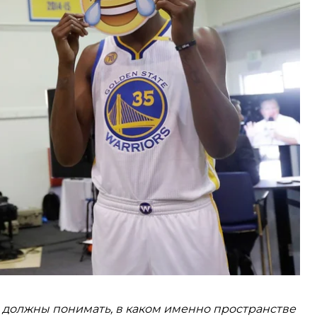
онять простой, на первый взгляд, секрет их
ту по философии культуры, доценту кафедры
. Т. Шевченко Владимиру Приходько.
м человечестве больше, чем может показаться.
ь.
 нашей жизни
 должны понимать, в каком именно пространстве