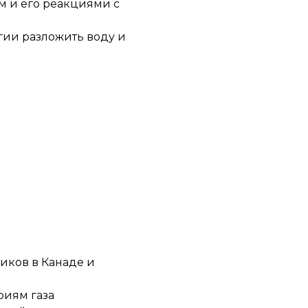
м и его реакциями с
гии разложить воду и
иков в Канаде и
риям газа