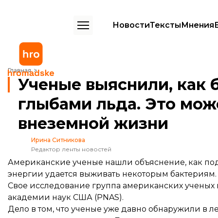
Новости
Тексты
Мнения
Ученые выяснили, как бактериям удается выживать под глыбами ль
Главная
Ученые выяснили, как 
глыбами льда. Это мож
внеземной жизни
Ирина Ситникова
Редактор ленты новостей
Американские ученые нашли объяснение, как под
энергии удается выживать некоторым бактериям.
Свое исследование группа американских ученых 
академии наук США (PNAS).
Дело в том, что ученые уже давно обнаружили в л