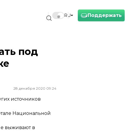
Поддержать
RU
ать под
ке
28 декабря 2020 09:24
угих источников
ртале Национальной
рые выживают в