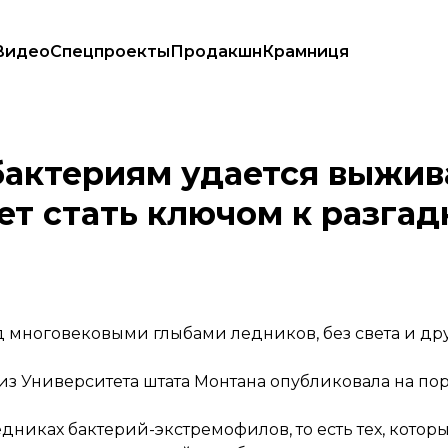
Видео
Спецпроекты
Продакшн
Крамниця
да. Это может стать ключом к разгадке внеземной жизни
бактериям удается выжив
ет стать ключом к разгад
 многовековыми глыбами ледников, без света и др
из Университета штата Монтана
опубликовала
на по
едниках бактерий-экстремофилов, то есть тех, кото