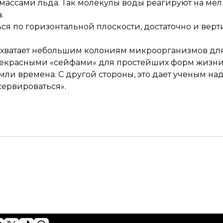
массами льда. Так молекулы воды реагируют на ме
.
ься по горизонтальной плоскости, достаточно и вер
за хватает небольшим колониям микроорганизмов д
прекрасными «сейфами» для простейших форм жизн
мли времена. С другой стороны, это дает ученым н
сервироваться».