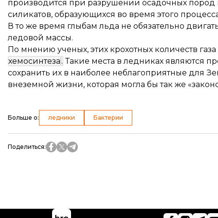
производится при разрушении осадочных пород 
силикатов, образующихся во время этого процесса
В то же время глыбам льда не обязательно двигат
ледовой массы.
По мнению ученых, этих крохотных количеств га
хемосинтеза
.
Такие места в ледниках являются 
сохранить их в наиболее неблагоприятные для Зе
внеземной жизни, которая могла бы так же «закон
Больше о
:
ледники
Бактерии
Поделиться
: