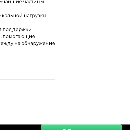
льчайшие частицы
тикальной нагрузки
ля поддержки
и, помогающие
адежду на обнаружение