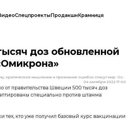
Видео
Спецпроекты
Продакшн
Крамниця
тив «Омикрона»
тысяч доз обновленной
 «Омикрона»
Редактор ленты новостей hromadske. Считаю, что уважение к каждому, критическое мышление и признание ошибок спасут мир. Особенно люблю новости о науке и космос
04 октября 2022 17:00
 от правительства Швеции 500 тысяч доз
адаптированы специально против штамма
и тех, кто уже получил базовый курс вакцинации