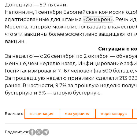
Донецкую — 5,7 тысячи.
Напомним, 1 сентября Европейская комиссия
одо
адаптированные для штамма
«Омикрон»
. Речь и
Moderna, которые можно использовать в качестве 
что эти вакцины более эффективно защищают от «
вакцин.
Ситуация с к
За неделю — с 26 сентября по 2 октября —
обнару
меньше, чем неделю назад. Инфицирование зафик
Госпитализировали 7 167 человек (на 500 больше, 
За прошедшую неделю прививки сделали 213 923 
ранее. В частности, 9,7% за прошлую неделю полу
бустерную и 9% —
вторую бустерную
.
Больше о
:
вакцинация
моз украины
коронавирус
Поделиться
: