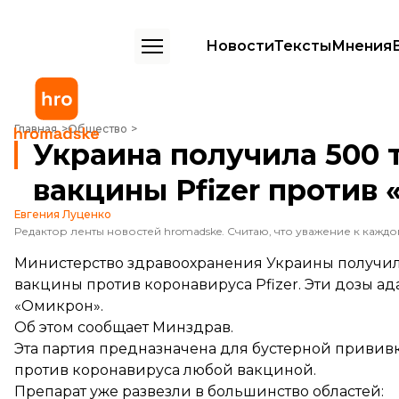
Новости
Тексты
Мнения
Украина получила 500 тысяч доз обновленной вакцины Pfizer про
Главная
Общество
Украина получила 500 
вакцины Pfizer против
Евгения Луценко
Министерство здравоохранения Украины получило
вакцины против коронавируса Pfizer. Эти дозы 
«Омикрон».
Об этом
сообщает
Минздрав.
Эта партия предназначена для бустерной прививк
против коронавируса любой вакциной.
Препарат уже развезли в большинство областей: