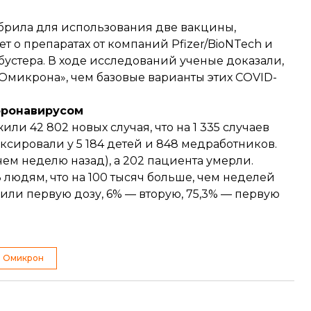
брила
для использования две вакцины,
дет о препаратах от компаний Pfizer/BioNTech и
бустера. В ходе исследований ученые доказали,
Омикрона», чем базовые варианты этих COVID-
оронавирусом
жили
42 802 новых случая, что на 1 335 случаев
сировали у 5 184 детей и 848 медработников.
чем неделю назад), а 202 пациента умерли.
людям, что на 100 тысяч больше, чем неделей
чили первую дозу, 6% — вторую, 75,3% — первую
Омикрон