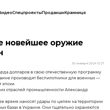
Видео
Спецпроекты
Продакшн
Крамниця
н
ое новейшее оружие
н
30 января 2024 12:27
арда долларов в свою отечественную программу
раине производят беспилотники для военных —
 эпохи.
ких отраслей промышленности Александр
нее время наносят удары по целям на территории
ных базах в Украине. Они тщательно охраняются