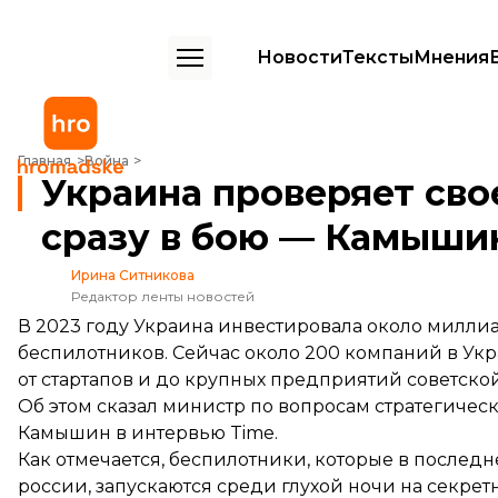
Новости
Тексты
Мнения
Украина проверяет свое новейшее оружие сразу в бою — Камыши
Главная
Война
Украина проверяет св
сразу в бою — Камыши
Ирина Ситникова
Редактор ленты новостей
В 2023 году Украина инвестировала около милли
беспилотников. Сейчас около 200 компаний в Ук
от стартапов и до крупных предприятий советской
Об этом
сказал
министр по вопросам стратегичес
Камышин в интервью Time.
Как отмечается, беспилотники, которые в послед
россии, запускаются среди глухой ночи на секрет