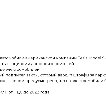
и автомобили американской компании Tesla: Model S
т в ассоциации автопроизводителей.
ьше
электромобилей.
кий
подписал закон
, который вводит штрафы за парк
кже законом предусмотрено, что на электромобили б
ли от НДС до 2022 года.