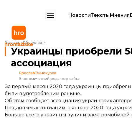
Новости
Тексты
Мнения
Украинцы приобрели 587 электромобилей за месяц — ассоциация
Главная
Общество
Украинцы приобрели 5
ассоциация
Ярослав Винокуров
Экономический редактор сайта
За первый месяц 2020 года украинцы приобрели 
были в употреблении раньше.
Об этом
сообщает
ассоциация украинских автопр
По данным ассоциации, в январе 2020 года украи
Больше всего украинцы купили электромобилей мо