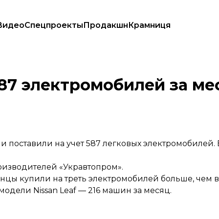
Видео
Спецпроекты
Продакшн
Крамниця
87 электромобилей за ме
и поставили на учет 587 легковых электромобилей.
оизводителей «Укравтопром».
нцы купили на треть электромобилей больше, чем в 
дели Nissan Leaf — 216 машин за месяц.