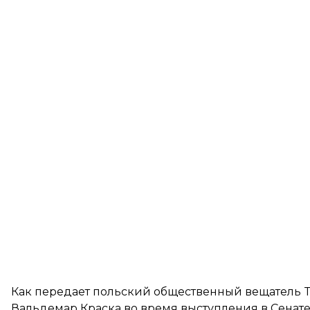
Как
передает
польский общественный вещатель TV
Вальдемар Краска во время выступления в Сенате