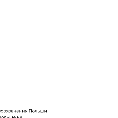
авоохранения Польши
 Польше не