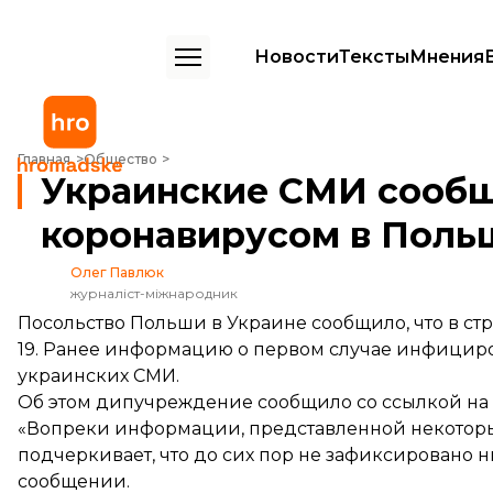
Новости
Тексты
Мнения
Украинские СМИ сообщили о первом заражении коронавирусом в П
Главная
Общество
Украинские СМИ сообщ
коронавирусом в Польш
Олег Павлюк
журналіст-міжнародник
Посольство Польши в Украине сообщило, что в ст
19. Ранее информацию о первом случае инфицир
украинских СМИ.
Об этом дипучреждение сообщило со ссылкой на
«Вопреки информации, представленной некоторы
подчеркивает, что до сих пор не зафиксировано 
сообщении.