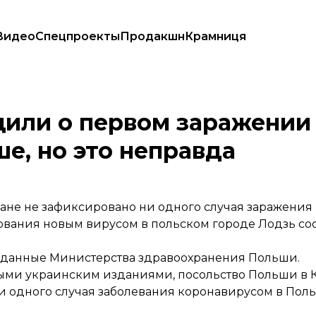
Видео
Спецпроекты
Продакшн
Крамниця
ольше, но это неправда
или о первом заражении
е, но это неправда
ране не зафиксировано ни одного случая заражения
ования новым вирусом в польском городе Лодзь с
 данные Министерства здравоохранения Польши.
ми украинским изданиями, посольство Польши в 
ни одного случая заболевания коронавирусом в Поль