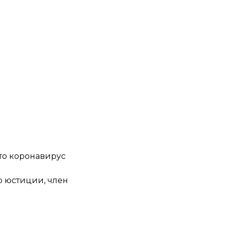
что коронавирус
р юстиции, член