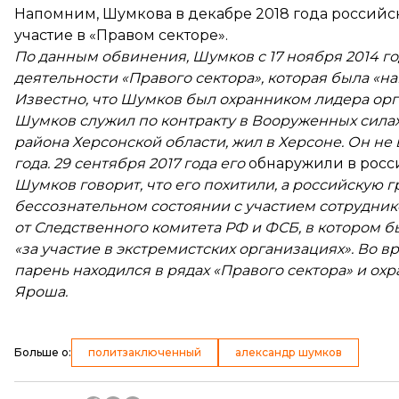
Напомним, Шумкова в декабре 2018 года российск
участие в «Правом секторе».
По данным обвинения, Шумков с 17 ноября 2014 года
деятельности «Правого сектора», которая была «н
Известно, что Шумков был охранником лидера ор
Шумков служил по контракту в Вооруженных сила
района Херсонской области, жил в Херсоне. Он не 
года. 29 сентября 2017 года его
обнаружили в росс
Шумков говорит, что его похитили, а российскую г
бессознательном состоянии с участием сотрудни
от Следственного комитета РФ и ФСБ, в котором б
«за участие в экстремистских организациях». Во 
парень находился в рядах «Правого сектора» и о
Яроша.
Больше о
:
политзаключенный
александр шумков