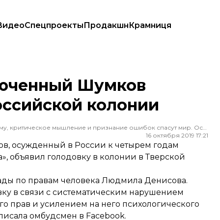
Видео
Спецпроекты
Продакшн
Крамниця
ийской колонии
люченный Шумков
оссийской колонии
Редактор ленты новостей hromadske. Считаю, что уважение к каждому, критическое мышление и признание ошибок спасут мир. Особенно люблю новости о науке и космос
16 октября 2019 17:21
в, осужденный в России к четырем годам
», объявил голодовку в колонии в Тверской
ды по правам человека Людмила Денисова.
ку в связи с систематическим нарушением
о прав и усилением на него психологического
писала омбудсмен в Facebook.