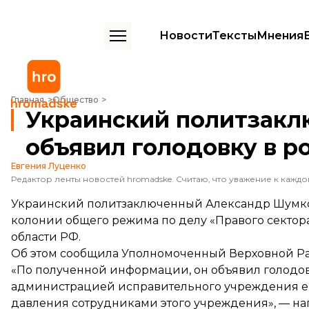
Новости
Тексты
Мнения
Украинский политзаключенный Шумков объявил голодовку в росс
Главная
Общество
Украинский политзак
объявил голодовку в р
Евгения Луценко
Украинский политзаключенный Александр Шумко
колонии общего режима по делу «Правого сектора
области РФ.
Об этом
сообщила
Уполномоченный Верховной Ра
«По полученной информации, он объявил голодов
администрацией исправительного учреждения ег
давления сотрудниками этого учреждения», — на