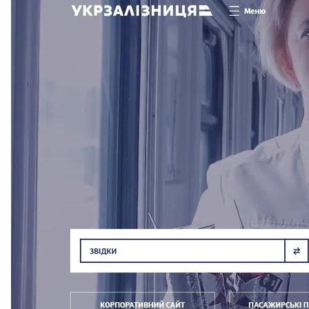
Скриншот пр
Как
сообщили
в пресс-службе компании, обновле
«Все сервисы будут сгруппированы по четким и
обратную связь. Наши клиенты должны почувствова
понятной и удобной», — сообщил член правлени
Сейчас обновленный сайт УЗ еще дорабатывается,
грузоперевозчиков и других пользователей. Такж