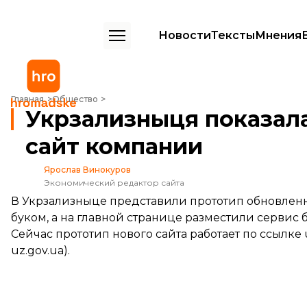
Новости
Тексты
Мнения
Укрзализныця показала, как будет выглядеть обновленный сайт к
Главная
Общество
Укрзализныця показала
сайт компании
Ярослав Винокуров
Экономический редактор сайта
В Укрзализныце представили прототип обновленн
буком, а на главной странице разместили сервис
Сейчас прототип нового сайта работает по ссылке
uz.gov.ua
).