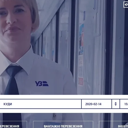
ототипа обновленного сайта Укрзализныци
Укрзализныця
нный сайт должен быть гораздо проще и понятнее.
 предметным позиционированиям, а пользователям
ть, что железная дорога идет им на встречу, станов
я Укрзализныци Марчин Целеевский.
 в частности разрабатываются новые разделы, порта
е там планируют создать личные кабинеты пользова