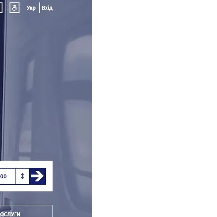
 предложено удобную
ится открытой,
лы для пассажиров,
телей для большего