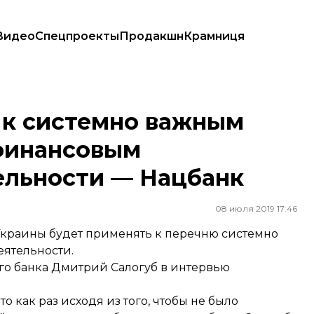
Видео
Спецпроекты
Продакшн
Крамниця
финансовым потрясениям в их деятельности — Нацбанк
 к системно важным
 финансовым
ельности — Нацбанк
08 июля 2019 17:46
Украины будет применять к перечню системно
еятельности.
го банка Дмитрий Салогуб в интервью
 как раз исходя из того, чтобы не было