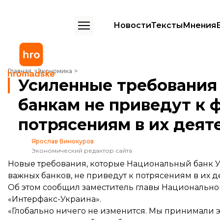
Новости
Тексты
Мнения
Усиленные требования к системно важным банкам не приведут к 
Главная
Экономика
Усиленные требования
банкам не приведут к
потрясениям в их деят
Ярослав Винокуров
Экономический редактор сайта
Новые требования, которые Национальный банк 
важных банков, не приведут к потрясениям в их д
Об этом сообщил заместитель главы Национально
«Интерфакс-Украина».
«Глобально ничего не изменится. Мы принимали это