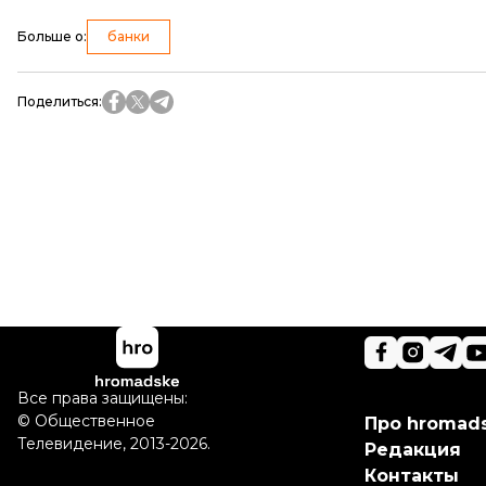
Больше о
:
банки
Поделиться
:
Все права защищены:
©
Общественное
Про hromad
Телевидение
,
2013-2026.
Редакция
Контакты