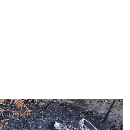
 подорвался автомобиль
овской области
е подорвался автомобиль, в котором находились
водитель и женщина. Двоих детей