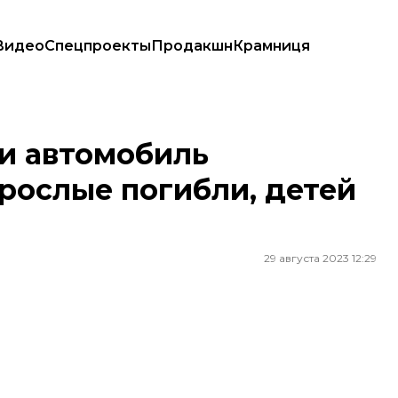
Видео
Спецпроекты
Продакшн
Крамниця
е погибли, детей госпитализировали
ти автомобиль
зрослые погибли, детей
29 августа 2023 12:29