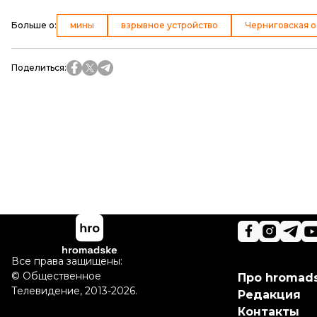
Больше о
:
мины
взрывное устройство
Черниговская о
Поделиться
:
Все права защищены:
©
Общественное
Про hromad
Телевидение
,
2013-2026.
Редакция
Контакты