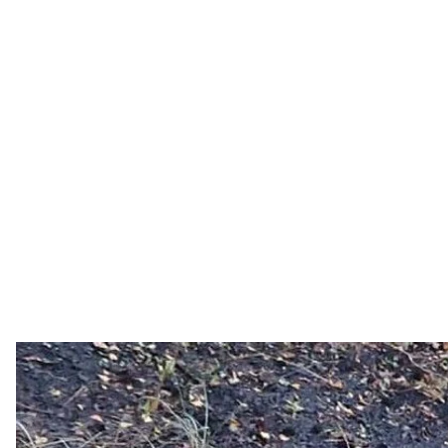
Место происшествия, где
Полиция Черниг
На лесной дороге в Черниговской области на мин
четыре пассажира. В результате взрыва погибли 