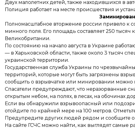
Двух малолетних детей, также находившихся в ав
Полиция работает на месте происшествия и устана
Заминирован
Полномасштабное вторжение россии привело к с
минного поля
. Его площадь составляет 250 тысяч
Великобритании.
По состоянию на начало августа в Украине
работаю
— в Харьковской области, также около 3 тысяч 
украинской территории.
Государственная служба Украины по чрезвычайны
территорий, которые могут быть загрязнены взры
сообщить о взрывчатке или минировании можно
Спасатели предупреждают, что неразорванные сн
открытым небом, на полях, в лесах, на обочинах до
Если вы обнаружили взрывоопасный или подозрит
отойдите по крайней мере на 100 метров. Отметьте
Предупредите других людей рядом и сообщите о н
На сайте ГСЧС можно
найти
, как выглядят самые