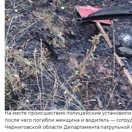
госпитализировали.
Об этом
сообщила
полиция Черниговской области
Накануне, 28 августа, около 19:00 полицейские 
Черниговском районе. На момент детонации мины
На месте происшествия полицейские установили, ч
после чего погибли женщина и водитель — сотр
Черниговской области Департамента патрульной