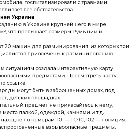
томобиле, госпитализировали с травмами.
вливает все обстоятельства.
ная Украина
озданию в Украине
крупнейшего в мире
 км², что превышает размеры Румынии и
т 20 машин для разминирования
, из которых три
специалистов привлечены к разминированию
м ситуациям создала интерактивную карту
воопасными предметами. Просмотреть карту,
по ссылке
.
аряды могут быть в заброшенных домах, под
рог, детских площадках.
ельный предмет, не прикасайтесь к нему,
 место палкой, одеждой, камнями и т.д.
аходке по номерам: 101 — ГСЧС, 102 — полиция.
 распространенные взрывоопасные предметы.