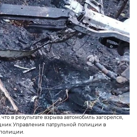
.
получили сообщение о подрыве автомобиля в
 в транспорте находились четыре гражданских.
то в результате взрыва автомобиль загорелся,
удник Управления патрульной полиции в
 полиции.