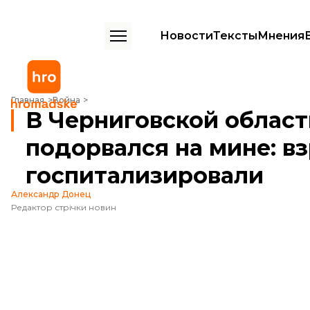
Новости
Тексты
Мнения
В Черниговской области автомобиль подорвался на мине: взрослы
Главная
Война
В Черниговской облас
подорвался на мине: в
госпитализировали
Александр Донец
Редактор стрічки новин