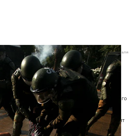
ого художника Франциско Мартинеса. Сантьяго, Чили, 6 февраля
года
az / AP
енные: протестующие строили баррикады,
аний — в том числе здание городской власти,
профильных министров в тот же день провели
инеса и протесты. Полицейского, застрелившего
до 8 февраля.
рном насилии со стороны правоохранителей,
ого института прав человека, которые приводит
авмы глаз вследствие действий полиции во