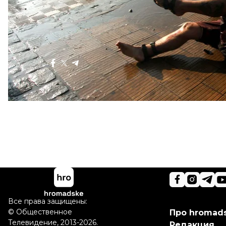
Больше о
:
чили
Поделиться
:
Все права защищены:
©
Общественное
Про hromad
Телевидение
,
2013-2026.
Редакция