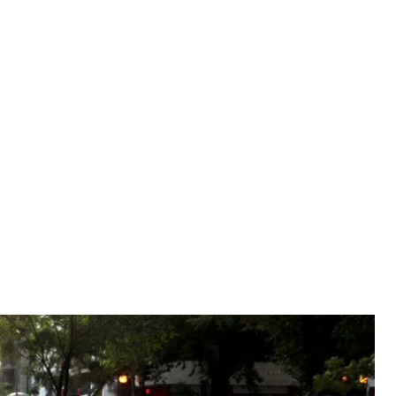
ого художника Франциско Мартинеса. Сантьяго, Чили, 6 февраля
года
az / AP
го в субботу, 6 февраля, продолжились протесты