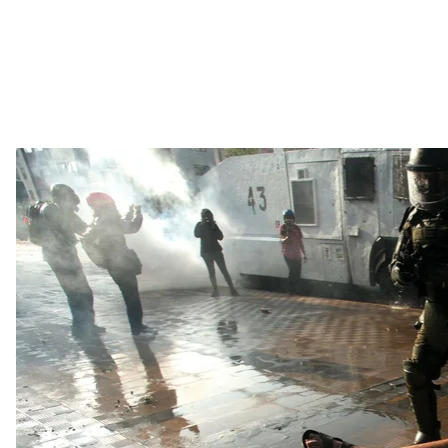
Протест против полицейского насилия, вызванный смертью уличн
2021 
Ailen Di
В Пангипульи протесты были особенно насильств
бросали в полицию камни и подожгли около 10 зд
передает
AP.
Президент Чили Себастьян Пиньера и несколько 
экстренное совещание, где обсудили смерть Март
уличного артиста, арестовали и взяли под стражу 
В Чили не впервые поднимается вопрос о чрезме
отмечает AP. Так, по данным местного Национальн
информагентство, более 450 человек получили тр
время уличных протестов в 2019 году.