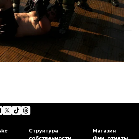
ske
Структура
Магазин
собственности
Фин. отчеты