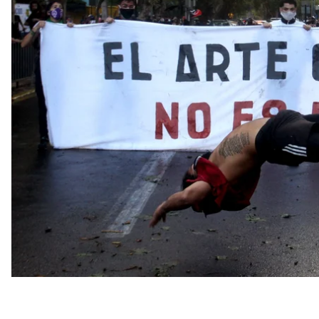
против полицейского насилия. Поводом для них с
Пангипульи уличного артиста.
Об этом
сообщает
Chile Today.
В пятницу, 5 февраля, в чилийском секторе соцсе
милиционеров окружили мужчину. Затем ему стреля
направлении полицейских и через несколько выс
Застреленным человеком оказался 27-летний Фр
уличный артист, жонглировавший мачете. Полиция
указания, когда те проверяли его личность.