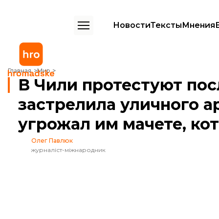
Новости
Тексты
Мнения
В Чили протестуют после того, как полиция застрелила уличного 
Главная
Мир
В Чили протестуют пос
застрелила уличного ар
угрожал им мачете, к
Олег Павлюк
журналіст-міжнародник