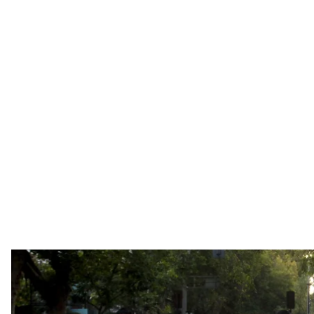
Протест против полицейского насилия, вызванный смертью уличн
2021 
Ailen Di
В чилийском городе Пангипульи и столицы Сантья