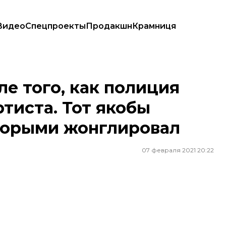
Видео
Спецпроекты
Продакшн
Крамниця
артиста. Тот якобы угрожал им мачете, которыми жонглировал
ле того, как полиция
тиста. Тот якобы
оторыми жонглировал
07 февраля 2021 20:22