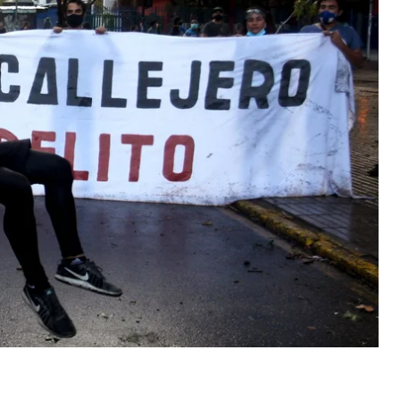
тало убийство правоохранителями известного в
тей начало распространяться
видео
, где двое
ют под ноги, тот берет мачете, бежит в
трелов падает на землю.
анциско Мартинес — известный в Пангипульи
 заявила, что Мартинес отказался выполнять их