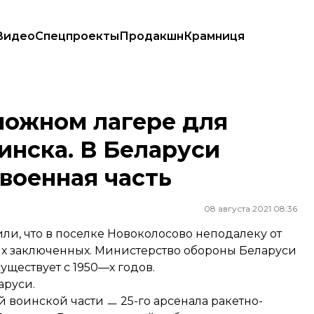
Видео
Спецпроекты
Продакшн
Крамниця
ка. В Беларуси говорят ㅡ это обычная военная часть
можном лагере для
инска. В Беларуси
 военная часть
08 августа 2021 08:36
и, что в поселке Новоколосово неподалеку от
их заключенных. Министерство обороны Беларуси
существует с 1950—х годов.
аруси.
й воинской части ㅡ 25-го арсенала ракетно-