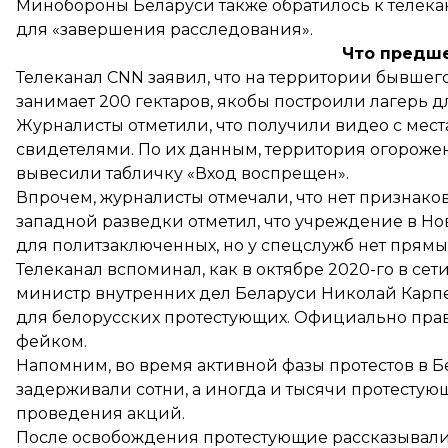
Минобороны Беларуси также обратилось к телекан
для «завершения расследования».
Что предш
Телеканал CNN
заявил
, что на территории бывшег
занимает 200 гектаров, якобы построили лагерь 
Журналисты отметили, что получили видео с места
свидетелями. По их данным, территория огороже
вывесили табличку «Вход воспрещен».
Впрочем, журналисты отмечали, что нет признаков
западной разведки отметил, что учреждение в Но
для политзаключенных, но у спецслужб нет прямых
Телеканал вспоминал, как в октябре 2020-го в сет
министр внутренних дел Беларуси Николай Карпе
для белорусских протестующих. Официально прав
фейком.
Напомним, во время активной фазы протестов в Б
задерживали сотни, а иногда и
тысячи
протестующи
проведения акций.
После освобождения протестующие рассказывали,