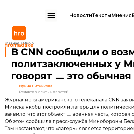
Новости
Тексты
Мнения
В CNN сообщили о возможном лагере для политзаключенных у Минс
Главная
Мир
В CNN сообщили о воз
политзаключенных у М
говорят ㅡ это обычная
Ирина Ситникова
Редактор ленты новостей
Журналисты американского телеканала CNN заявил
Минска якобы построили лагерь для политическ
заявило, что этот объект ㅡ военная часть, которая 
Об этом
сообщила
пресс-служба Минобороны Бел
Там настаивают, что «лагерь» является территорие