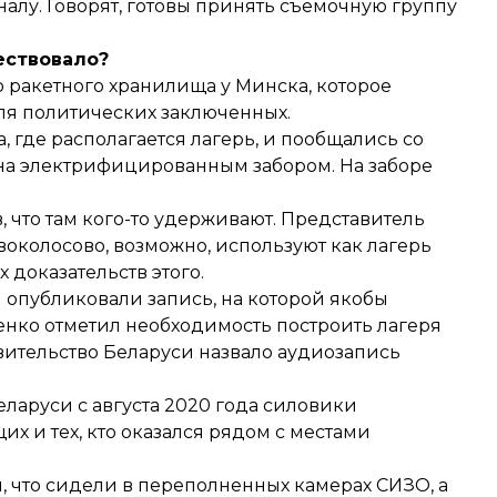
алу. Говорят, готовы принять съемочную группу
ествовало?
о ракетного хранилища у Минска, которое
для политических заключенных.
, где располагается лагерь, и пообщались со
на электрифицированным забором. На заборе
, что там кого-то удерживают. Представитель
воколосово, возможно, используют как лагерь
 доказательств этого.
и опубликовали запись, на которой якобы
нко отметил необходимость построить лагеря
ительство Беларуси назвало аудиозапись
еларуси с августа 2020 года силовики
х и тех, кто оказался рядом с местами
 что сидели в переполненных камерах СИЗО, а