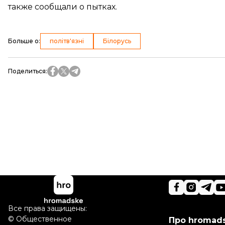
также сообщали о пытках.
Больше о
:
політв'язні
Білорусь
Поделиться
:
Все права защищены:
©
Общественное
Про hromad