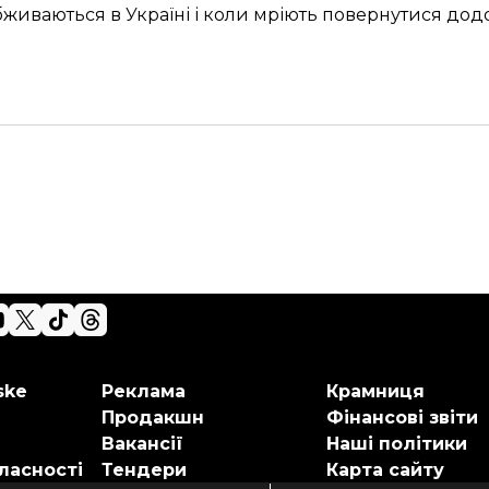
обживаються в Україні і коли мріють повернутися до
ske
Реклама
Крамниця
Продакшн
Фінансові звіти
Вакансії
Наші політики
ласності
Тендери
Карта сайту