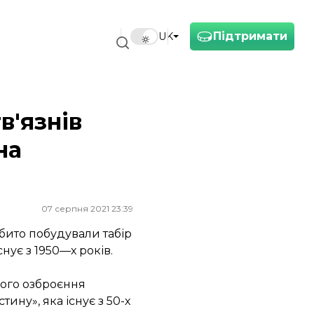
Підтримати
UK
в'язнів
на
07 серпня 2021 23:39
бито побудували табір
снує з 1950—х років.
кого озброєння
ину», яка існує з 50-х