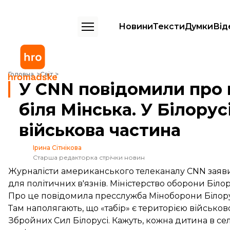
Новини
Тексти
Думки
Від
У CNN повідомили про можливий табір для політв'язнів біля Мінська
Головна
Світ
У CNN повідомили про 
біля Мінська. У Білору
військова частина
Ірина Сітнікова
Старша редакторка стрічки новин
Журналісти американського телеканалу CNN заяви
для політичних в'язнів. Міністерство оборони Білору
Про це
повідомила
пресслужба Міноборони Білору
Там наполягають, що «табір» є територією військ
Збройних Сил Білорусі. Кажуть, кожна дитина в сел