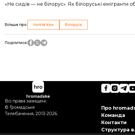
«Не сидів — не білорус». Як білоруські емігранти 
Більше про
:
політв'язні
Білорусь
Поділитися
:
Всі права захищені:
©
Громадське
Про hromad
Телебачення
,
2013-2026.
Команда
Контакти
Структура в