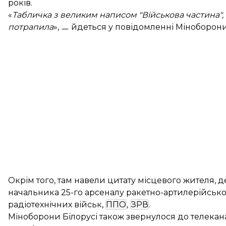
років.
«
Табличка з великим написом "Військова частина",
потрапила
», ㅡ йдеться у повідомленні Міноборони
Окрім того, там навели цитату місцевого жителя, д
начальника 25-го арсеналу ракетно-артилерійсько
радіотехнічних військ,
ППО
,
ЗРВ
.
Міноборони Білорусі також звернулося до телекана