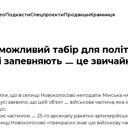
ео
Подкасти
Спецпроєкти
Продакшн
Крамниця
. У Білорусі запевняють ㅡ це звичайна військова частина
можливий табір для політ
сі запевняють ㅡ це звичай
ли, що в селищі Новоколосово неподалік Мінська ні
сі заявило, що цей об'єкт ㅡ військова частина, яка і
сі.
овою частиною ㅡ 25-го арсеналу ракетно-артилерійсь
ищі Новоколосово «прекрасно знає цю військову част