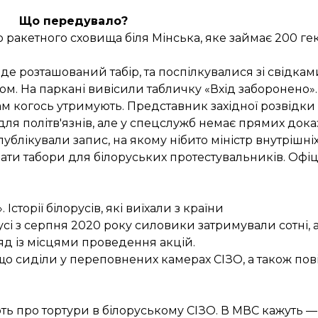
Що передувало?
о ракетного сховища біля Мінська, яке займає 200 гек
де розташований табір, та поспілкувалися зі свідкам
. На паркані вивісили табличку «Вхід заборонено».
там когось утримують. Представник західної розвідки
ля політв'язнів, але у спецслужб немає прямих доказ
публікували запис, на якому нібито міністр внутрішні
ати табори для білоруських протестувальників. Офіц
сторії білорусів, які виїхали з країни
усі з серпня 2020 року силовики затримували сотні, а
яд із місцями проведення акцій.
що сиділи у переповнених камерах СІЗО, а також по
дають про тортури в білоруському СІЗО. В МВС кажуть 