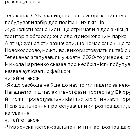
розслідування».
Телеканал CNN
заявив
, що на території колишньог
побудували табір для політичних в'язнів.
Журналісти зазначили, що отримали відео з місця, 
територія обгороджена електрифікованим парканом
А втім, журналісти зазначали, що немає ознак, що 
Новоколосово, можливо, використовують як табір д
Телеканал згадував, як у жовтні 2020-го у мережі о
Микола Карпенко сказав про необхідність побудув
назвав аудіозапис фейком.
читайте також
«Якщо свобода не йде до нас, то ми підемо за нею». І
Нагадаємо, під час активної фази протестів у Білор
й
тисячі
протестувальників і тих, хто опинився пор
Після звільнення протестувальники розповідали, 
катування.
читайте також
«Чув хрускіт кісток»: звільнені мітингарі розпові