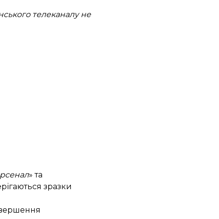
нського телеканалу не
арсенал
» та
ерігаються зразки
завершення