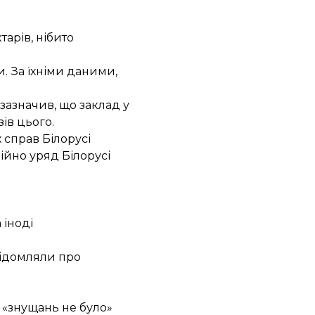
тарів, нібито
и. За їхніми даними,
 зазначив, що заклад у
ів цього.
х справ Білорусі
ійно уряд Білорусі
 іноді
відомляли про
— «знущань не було»