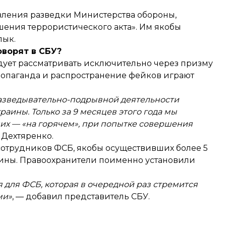
авления разведки Министерства обороны,
шения террористического акта». Им якобы
лык.
оворят в СБУ?
дует рассматривать исключительно через призму
опаганда и распространение фейков играют
разведывательно-подрывной деятельности
аины. Только за 9 месяцев этого года мы
них — «на горячем», при попытке совершения
т Дехтяренко.
 сотрудников ФСБ, якобы осуществивших более 5
аины. Правоохранители поименно установили
 для ФСБ, которая в очередной раз стремится
ми»
, — добавил представитель СБУ.