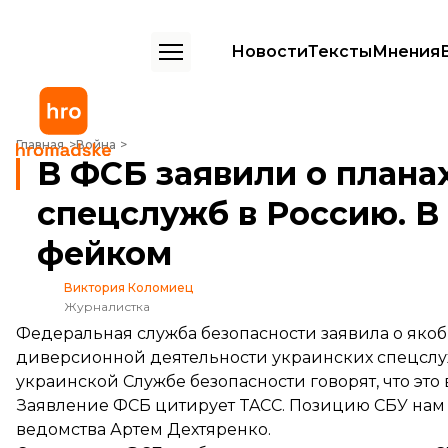
Новости
Тексты
Мнения
В ФСБ заявили о планах диверсии украинских спецслужб в Россию
Главная
Война
В ФСБ заявили о плана
спецслужб в Россию. В
фейком
Виктория Коломиец
Журналистка
Федеральная служба безопасности заявила о як
диверсионной деятельности украинских спецслуж
украинской Службе безопасности говорят, что это
Заявление ФСБ
цитирует
TACC. Позицию СБУ нам
ведомства Артем Дехтяренко.