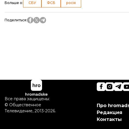
Больше о
:
СБУ
ФСБ
росія
Поделиться
:
Все права защищены:
©
Общественное
Про hromad
Телевидение
,
2013-2026.
Редакция
Контакты