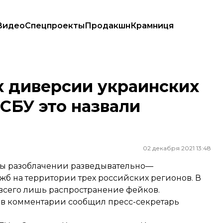
Видео
Спецпроекты
Продакшн
Крамниця
. В СБУ это назвали фейком
х диверсии украинских
 СБУ это назвали
02 декабря 2021 13:48
обы разоблачении разведывательно—
б на территории трех российских регионов. В
 всего лишь распространение фейков.
 в комментарии сообщил пресс-секретарь