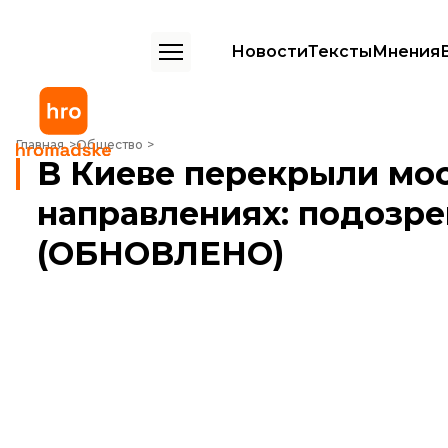
Новости
Тексты
Мнения
В Киеве перекрыли мост Патона в обоих направлениях: подозре
Главная
Общество
В Киеве перекрыли мос
направлениях: подозр
(ОБНОВЛЕНО)