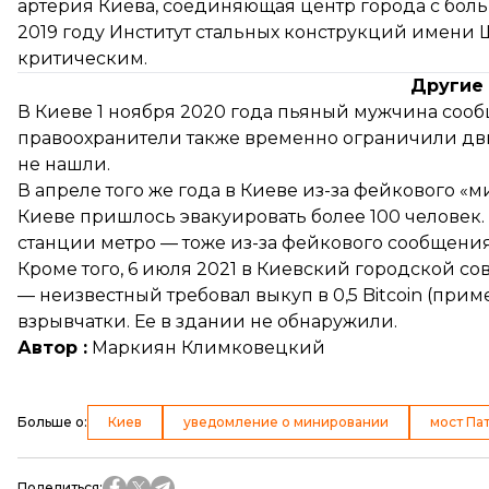
артерия Киева, соединяющая центр города с б
2019 году Институт стальных конструкций имени
критическим.
Другие
В Киеве 1 ноября 2020 года пьяный мужчина
сооб
правоохранители также временно ограничили дв
не нашли.
В апреле того же года в Киеве из-за фейкового 
Киеве
пришлось эвакуировать
более 100 человек
станции метро
— тоже из-за фейкового сообщени
Кроме того, 6 июля 2021 в Киевский городской со
— неизвестный требовал выкуп в 0,5 Bitcoin (при
взрывчатки. Ее в здании не обнаружили.
Автор :
Маркиян Климковецкий
Больше о
:
Киев
уведомление о минировании
мост Па
Поделиться
: