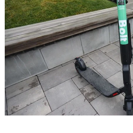
Чтобы воспользоваться
сервисом
проката электро
установить приложение Bolt для заказа авто с Goo
установлено, то его надо обновить до последней 
с помощью карты в приложении найти самокат и р
приложение QR-код.
после окончания поездки надо указать о ее заве
банковской карты автоматически (наличными оплат
разблокировку и минуту использования.
Стоимость разблокировки электросамоката — 29 гр
самокат на весь день можно по специальной цене