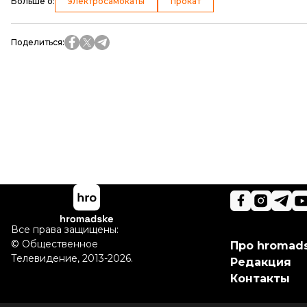
Больше о
:
электросамокаты
прокат
Поделиться
:
Все права защищены:
©
Общественное
Про hromad
Телевидение
,
2013-2026.
Редакция
Контакты