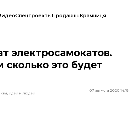
Видео
Спецпроекты
Продакшн
Крамниця
и сколько это будет стоить
ат электросамокатов.
и сколько это будет
07 августа 2020 14:18
кты, идеи и людей