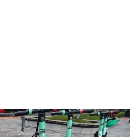
кат электросамокатов
.ua
тросамокатов. Это первый подобный сервис в