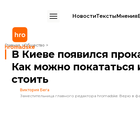
Новости
Тексты
Мнения
В Киеве появился прокат электросамокатов. Как можно покататься 
Главная
Общество
В Киеве появился прок
Как можно покататься 
стоить
Виктория Бега
Заместительница главного редактора hromadske. Верю в фа