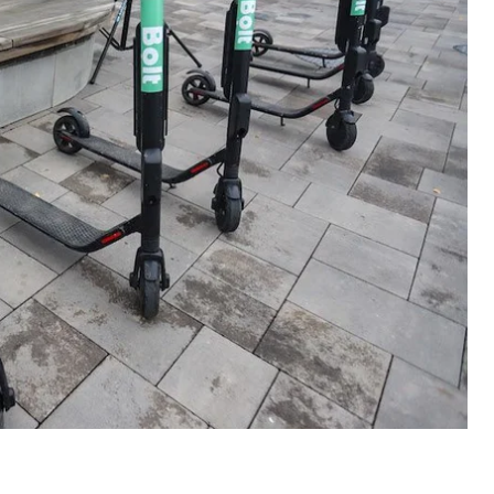
самокатов, нужно:
gle Play или App Store. Если приложение уже
версии;
азблокировать его, просканировав через
ршении в приложении. Оплата списывается с
ить нельзя). В стоимость входит цена за
н, а минута поездки — 4,90 грн. Арендовать
 — 600 грн.