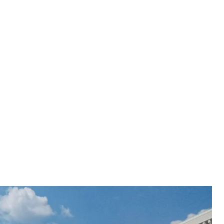
едика Николая Илина, погибшего на Донбассе летом 2020 года
на/hromadske
нца Беларуси и гражданина Эстонии Николая