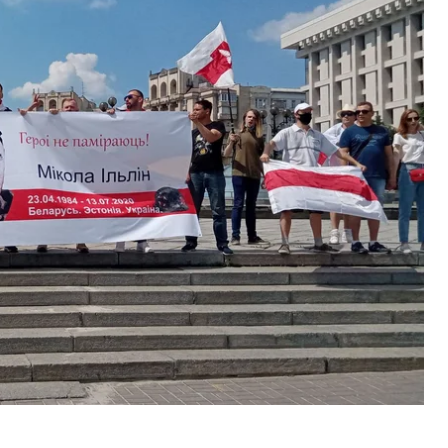
 летом 2020 года при попытке эвакуировать
орусов "Разом"». Координатор Елена Талстая,
олидарности с белорусами происходят
т раз провели также марш в память Николая