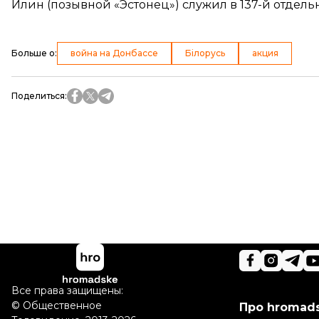
Илин (позывной «Эстонец») служил в 137-й отдел
Больше о
:
война на Донбассе
Білорусь
акция
Поделиться
:
Все права защищены:
©
Общественное
Про hromad