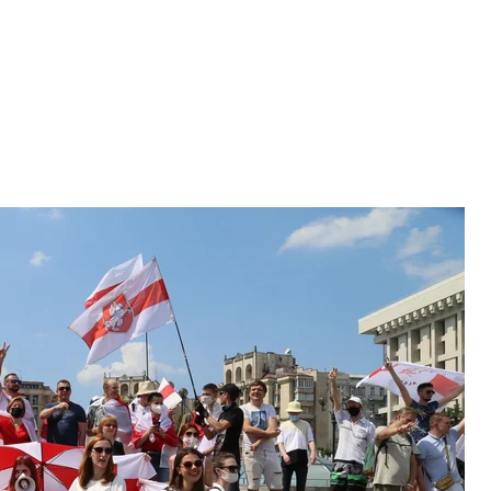
едика Николая Илина, погибшего на Донбассе летом 2020 года
на/hromadske