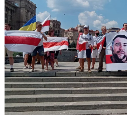
Илина, погибшего в результате обстрела боевиков
раненого побратима.
Об этом сообщает наша корреспондентка.
Организовало акцию «Движение солидарности бел
уроженка Минска, рассказала, что такие акции с
еженедельно на Майдане Независимости. Но в это
Илина.