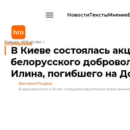
Новости
Тексты
Мнения
В Киеве состоялась акция памяти белорусского добровольца-мед
Главная
Общество
В Киеве состоялась ак
белорусского доброво
Илина, погибшего на Д
Виктория Рощина