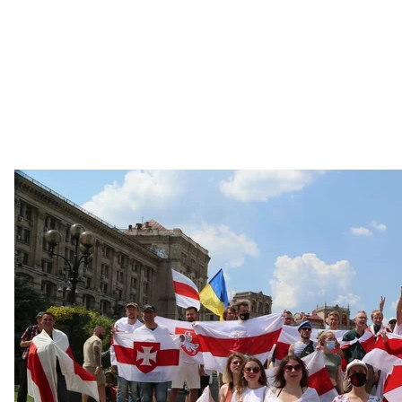
В Киеве состоялась акция памяти белорусского добровольца-м
Виктория Рощи