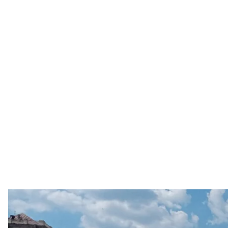
В Киеве состоялась акция памяти белорусского добровольца-м
Виктория Рощи
В Киеве активисты провели акцию памяти уроже