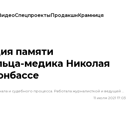
Видео
Спецпроекты
Продакшн
Крамниця
ика Николая Илина, погибшего на Донбассе
ция памяти
льца-медика Николая
онбассе
В журналистике с 16 лет. Специализируется на темах криминала и судебного процесса. Работала журналисткой и ведущей на «Украинском радио», «UA:Першому», писала для «Крым.Реалии», сотрудничала с «ЕвромайданSOS».
11 июля 2021 17:03