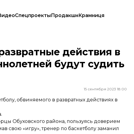
Видео
Спецпроекты
Продакшн
Крамниця
шеннолетней будут судить тренера по баскетболу
 развратные действия в
нолетней будут судить
15 сентября 2023 18:00
етболу, обвиняемого в развратных действиях в
.
орцы Обуховского района, пользуясь доверием
ав свою «игру», тренер по баскетболу заманил