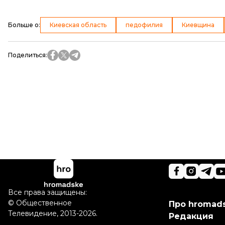
Больше о
:
Киевская область
педофилия
Киевщина
Поделиться
:
Все права защищены:
©
Общественное
Про hromad
Телевидение
,
2013-2026.
Редакция