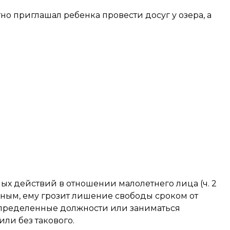
о приглашал ребенка провести досуг у озера, а
ых действий в отношении малолетнего лица (ч. 2
вным, ему грозит лишение свободы сроком от
определенные должности или заниматься
ли без такового.