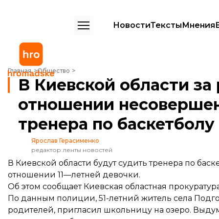
Новости
Тексты
Мнения
В Киевской области за развратные действия в отношении несовер
Главная
Общество
В Киевской области за
отношении несовершен
тренера по баскетболу
Ярослав Герасименко
редактор ленты новостей
В Киевской области будут судить тренера по баск
отношении 11—летней девочки.
Об этом
сообщает
Киевская областная прокуратура
По
данным
полиции, 51-летний житель села Подг
родителей, пригласил школьницу на озеро. Выдум