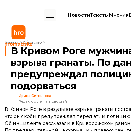
Новости
Тексты
Мнения
В Кривом Роге мужчина пострадал из-за взрыва гранаты. По данн
Главная
Общество
В Кривом Роге мужчина
взрыва гранаты. По да
предупреждал полицию
подорваться
Ирина Ситникова
Редактор ленты новостей
В Кривом Роге в результате взрыва гранаты пост
что он якобы предупреждал перед этим полицию, 
Об инциденте
рассказали
в Криворожском район
По предварительной информации правоохранителе