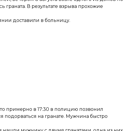
сь граната. В результате взрыва прохожие
оянии доставили в больницу.
 что примерно в 17:30 в полицию позвонил
ся подорваться на гранате. Мужчина быстро
 нашли мужчину с двумя гранатами, одна из них