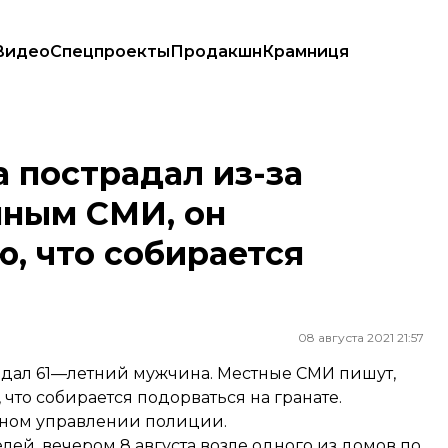
Видео
Спецпроекты
Продакшн
Крамниця
ым СМИ, он предупреждал полицию, что собирается подорваться
 пострадал из-за
нным СМИ, он
, что собирается
08 августа 2021 21:57
радал 61—летний мужчина. Местные СМИ пишут,
что собирается подорваться на гранате.
ном управлении полиции.
й, вечером 8 августа возле одного из домов по