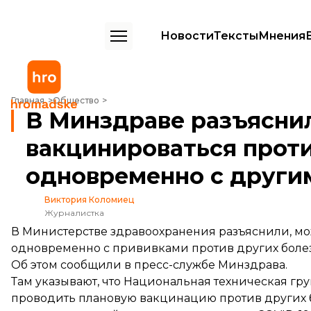
Новости
Тексты
Мнения
В Минздраве разъяснили, можно ли вакцинироваться против COVI
Главная
Общество
В Минздраве разъясни
вакцинироваться проти
одновременно с други
Виктория Коломиец
Журналистка
В Министерстве здравоохранения разъяснили, м
одновременно с прививками против других боле
Об этом
сообщили
в пресс-службе Минздрава.
Там указывают, что Национальная техническая г
проводить плановую вакцинацию против других б