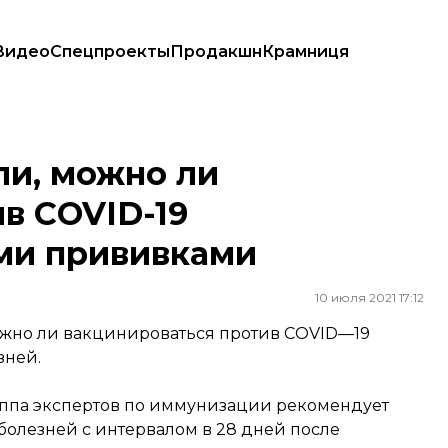
Видео
Спецпроекты
Продакшн
Крамниця
D-19 одновременно с другими прививками
ли, можно ли
в COVID-19
ми прививками
10 июля 2021 17:12
ожно ли вакцинироваться против COVID—19
зней.
руппа экспертов по иммунизации рекомендует
олезней с интервалом в 28 дней после