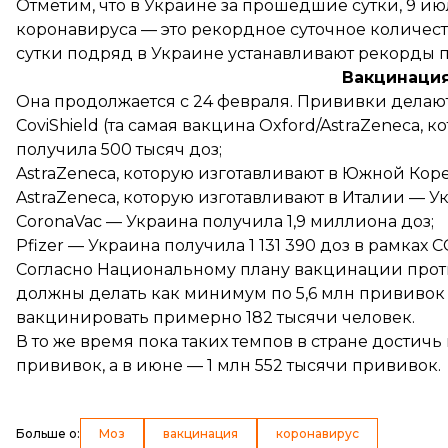
Отметим, что в Украине за прошедшие сутки, 9 ию
коронавируса — это рекордное суточное количест
сутки подряд в Украине устанавливают рекорды п
Вакцинация
Она продолжается с 24 февраля. Прививки делаю
CoviShield (та самая вакцина Oxford/AstraZeneca,
получила 500 тысяч доз;
AstraZeneca, которую изготавливают в Южной Коре
AstraZeneca, которую изготавливают в Италии — У
CoronaVac — Украина получила 1,9 миллиона доз;
Pfizer — Украина получила 1 131 390 доз в рамках 
Согласно Национальному плану вакцинации проти
должны
делать
как минимум по 5,6 млн прививок
вакцинировать примерно 182 тысячи человек.
В то же время пока таких темпов в стране достичь 
прививок, а в июне — 1 млн 552 тысячи прививок.
Больше о
:
Моз
вакцинация
коронавирус