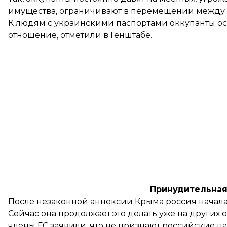
имущества, ограничивают в перемещении между
К людям с украинскими паспортами оккупанты ос
отношение, отметили в Генштабе.
Принудительная
После незаконной аннексии Крыма россия начала
Сейчас она
продолжает это делать
уже на других 
члены ЕС заявили, что не признают российские п