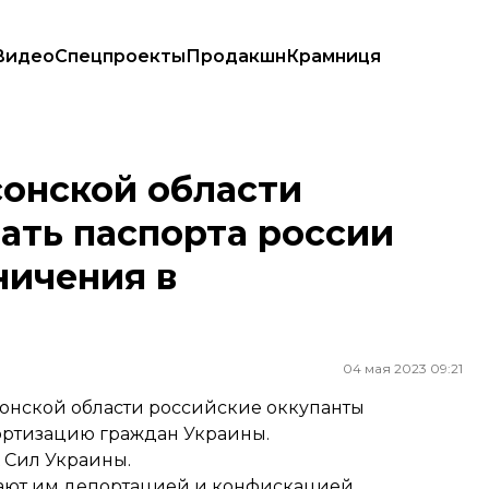
Видео
Спецпроекты
Продакшн
Крамниця
паспорта россии путем давления и ограничения в передвижении
сонской области
ать паспорта россии
ничения в
04 мая 2023 09:21
онской области российские оккупанты
ортизацию граждан Украины.
 Сил Украины.
ожают им депортацией и конфискацией