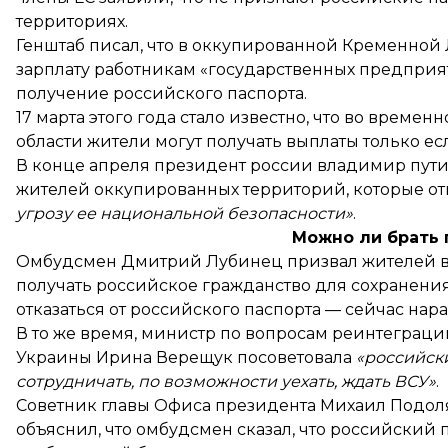
территориях.
Генштаб писал, что в оккупированной Кременной
зарплату
работникам «государственных предприяти
получение российского паспорта.
17 марта этого года стало известно, что во врем
области жители могут получать выплаты только е
В конце апреля президент россии владимир пут
жителей оккупированных территорий, которые от
угрозу ее национальной безопасности»
.
Можно ли брать 
Омбудсмен Дмитрий Лубинец
призвал
жителей 
получать российское гражданство для сохранени
отказаться от российского паспорта — сейчас нар
В то же время, министр по вопросам реинтеграц
Украины Ирина Верещук
посоветовала
«российски
сотрудничать, по возможности уехать, ждать ВСУ»
.
Советник главы Офиса президента Михаил Подо
объяснил, что омбудсмен сказал, что российский 