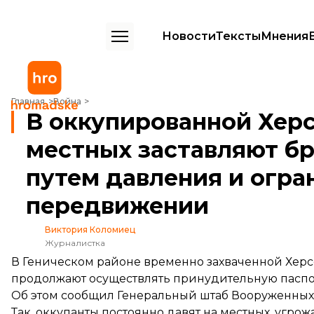
Новости
Тексты
Мнения
В оккупированной Херсонской области местных заставляют брать 
Главная
Война
В оккупированной Хер
местных заставляют бр
путем давления и огра
передвижении
Виктория Коломиец
Журналистка
В Геническом районе временно захваченной Херс
продолжают осуществлять принудительную пасп
Об этом
сообщил
Генеральный штаб Вооруженных
Так, оккупанты постоянно давят на местных, угр