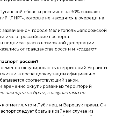
 Луганской области россияне на 30%
снижают
й "ЛНР"», которые не находятся в очереди на
енно захваченном городе Мелитополь Запорожской
сли
имеют российские паспорта
.
ин
подписал указ
о возможной депортации
казались от гражданства россии и
«создают
паспорт россии?
временно оккупированных территорий Украины
я жизни, а после деоккупации официально
абатывается соответствующий закон.
ии временно оккупированных территорий
е паспорта не брать, с оккупантами не
ляк
отметил
, что и Лубинец, и Верещук правы. Он
паспорт следует брать в крайнем случае из