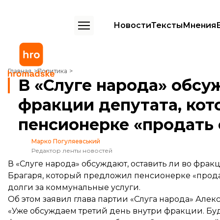
Новости
Тексты
Мнения
В «Слуге народа» обсуждают, оставлять ли во фракции депутата, 
Главная
Политика
В «Слуге народа» обсу
фракции депутата, кот
пенсионерке «продать 
Марко Погуляевський
Редактор ленты новостей
В «Слуге народа» обсуждают, оставить ли во фрак
Брагаря, который предложил пенсионерке «продат
долги за коммунальные услуги.
Об этом заявил глава партии «Слуга народа» Але
«Уже обсуждаем третий день внутри фракции. Бу