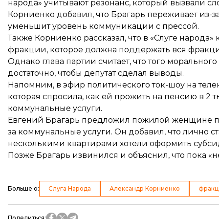
народа» учитывают резонанс, который вызвали слов
Корниенко добавил, что Брагарь переживает из-за
уменьшит уровень коммуникации с прессой.
Также Корниенко рассказал, что в «Слуге народа
фракции, которое должна поддержать вся фракци
Однако глава партии считает, что того морального
достаточно, чтобы депутат сделал выводы.
Напомним, в эфир политического ток-шоу на теле
которая спросила, как ей прожить на пенсию в 2 
коммунальные услуги.
Евгений Брагарь предложил пожилой женщине
п
за коммунальные услуги. Он добавил, что лично с
несколькими квартирами хотели оформить субси
Позже Брагарь извинился и объяснил, что пока «
н
Больше о
:
Слуга Народа
Александр Корниенко
фракц
Поделиться
: