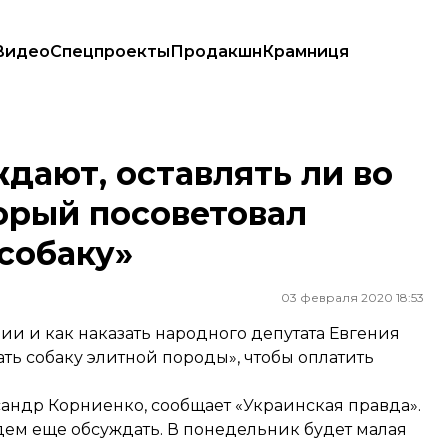
Видео
Спецпроекты
Продакшн
Крамниця
который посоветовал пенсионерке «продать собаку»
ждают, оставлять ли во
орый посоветовал
собаку»
03 февраля 2020 18:53
ции и как наказать народного депутата Евгения
ь собаку элитной породы», чтобы оплатить
ксандр Корниенко,
сообщает
«Украинская правда».
дем еще обсуждать. В понедельник будет малая