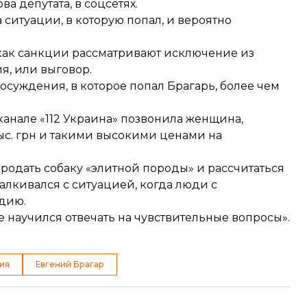
а депутата, в соцсетях.
 ситуации, в которую попал, и вероятно
» как санкции рассматривают исключение из
я, или выговор.
 осуждения, в которое попал Брагарь, более чем
канале «112 Украина» позвонила женщина,
тыс. грн и такими высокими ценами на
родать собаку «элитной породы»
и рассчитаться
талкивался с ситуацией, когда люди с
дию.
е научился отвечать
на чувствительные вопросы».
ия
Евгений Брагар