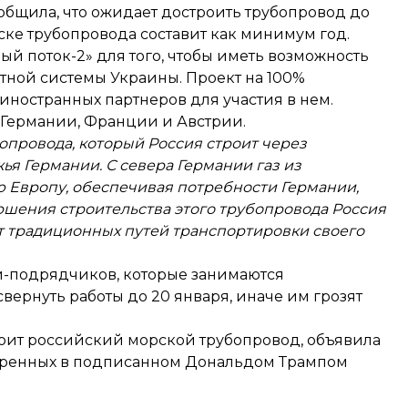
общила, что ожидает достроить трубопровод
до
пуске трубопровода составит как минимум год.
ый поток-2» для того, чтобы иметь возможность
ортной системы Украины. Проект на 100%
ностранных партнеров для участия в нем.
Германии, Франции и Австрии.
опровода, который Россия строит через
ья Германии. С севера Германии газ из
 Европу, обеспечивая потребности Германии,
вершения строительства этого трубопровода Россия
т традиционных путей транспортировки своего
й-подрядчиков, которые занимаются
свернуть работы до 20 января
, иначе им грозят
строит российский морской трубопровод,
объявила
тренных в подписанном Дональдом Трампом