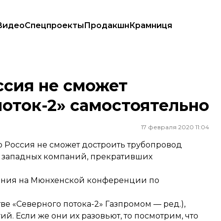
Видео
Спецпроекты
Продакшн
Крамниця
-2» самостоятельно
ссия не сможет
оток-2» самостоятельно
17 февраля 2020 11:04
о Россия не сможет достроить трубопровод
и западных компаний, прекративших
ления на Мюнхенской конференции по
ве «Северного потока-2» Газпромом — ред.),
ий. Если же они их разовьют, то посмотрим, что