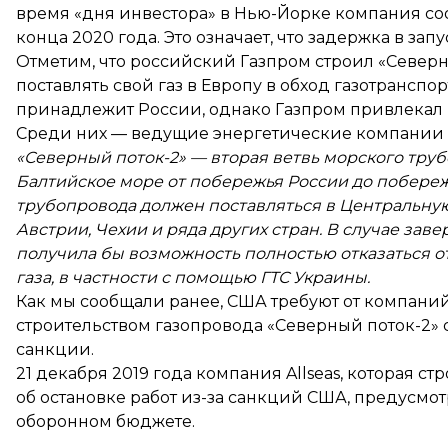
время «дня инвестора» в Нью-Йорке компания со
конца 2020 года
. Это означает, что задержка в за
Отметим, что российский Газпром строил «Северн
поставлять свой газ в Европу в обход газотрансп
принадлежит России, однако Газпром привлекал и
Среди них — ведущие энергетические компании 
«Северный поток-2» — вторая ветвь морского труб
Балтийское море от побережья России до побереж
трубопровода должен поставляться в Центральную
Австрии, Чехии и ряда других стран. В случае за
получила бы возможность полностью отказаться о
газа, в частности с помощью ГТС Украины.
Как мы сообщали ранее, США требуют от компани
строительством газопровода «Северный поток-2»
санкции.
21 декабря 2019 года компания Allseas, которая 
об остановке работ из-за санкций США
, предусмо
оборонном бюджете.