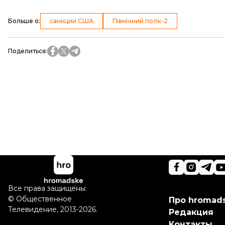
Больше о
:
санкции США
Північний потік-2
Поделиться
:
Все права защищены:
©
Общественное
Про hromad
Телевидение
,
2013-2026.
Редакция
Контакты