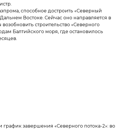
истр.
 Газпрома, способное достроить «Северный
Дальнем Востоке. Сейчас оно направляется в
обы возобновить строительство «Северного
одам Балтийского моря, где остановилось
есяцев
.
и график завершения «Северного потока-2»: во