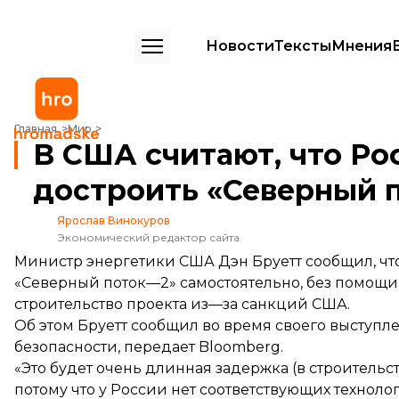
Новости
Тексты
Мнения
В США считают, что Россия не сможет достроить «Северный поток
Главная
Мир
В США считают, что Ро
достроить «Северный п
Ярослав Винокуров
Экономический редактор сайта
Министр энергетики США Дэн Бруетт сообщил, чт
«Северный поток—2» самостоятельно, без помощ
строительство проекта из—за санкций США.
Об этом Бруетт
сообщил
во время своего выступ
безопасности, передает Bloomberg.
«Это будет очень длинная задержка (в строительст
потому что у России нет соответствующих технолог