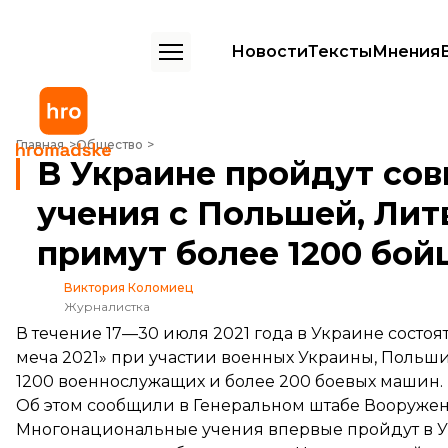
Новости
Тексты
Мнения
В Украине пройдут совместные военные учения с Польшей, Литвой
Главная
Общество
В Украине пройдут со
учения с Польшей, Лит
примут более 1200 бой
Виктория Коломиец
Журналистка
В течение 17—30 июля 2021 года в Украине состо
меча 2021» при участии военных Украины, Польши
1200 военнослужащих и более 200 боевых машин.
Об этом
сообщили
в Генеральном штабе Вооружен
Многонациональные учения впервые пройдут в 