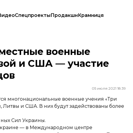
Видео
Спецпроекты
Продакшн
Крамниця
 и США — участие примут более 1200 бойцов
вместные военные
вой и США — участие
цов
05 июля 2021 18:39
ятся многонациональные военные учения «Три
, Литвы и США. В них будут задействованы более
ных Сил Украины.
Украине — в Международном центре