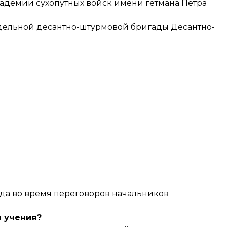
адемии сухопутных войск имени гетмана Петра
тдельной десантно-штурмовой бригады Десантно-
ода во время переговоров начальников
а учения?