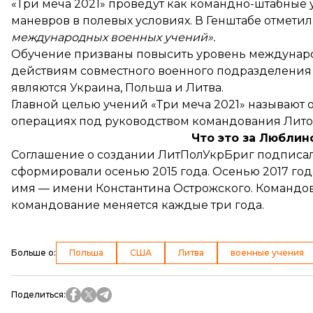
«Три меча 2021» проведут как командно-штабные
маневров в полевых условиях. В Генштабе отметили
международных военных учений».
Обучение призваны повысить уровень международ
действиям совместного военного подразделения 
являются Украина, Польша и Литва.
Главной целью учений «Три меча 2021» называют
операциях под руководством командования Лито
Что это за Люблин
Соглашение о создании ЛитПолУкрБриг подписали 
сформировали осенью 2015 года. Осенью 2017 го
имя — имени Константина Острожского. Командо
командование меняется каждые три года.
Больше о
:
Польша
США
Литва
военные учения
Поделиться
: