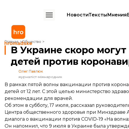
Новости
Тексты
Мнения
В Украине скоро могут позволить прививать детей против коронав
Главная
Общество
В Украине скоро могут
детей против коронави
Олег Павлюк
журналіст-міжнародник
В рамках пятой волны вакцинации против корона
детей от 12 лет. С этой целью министерство здра
рекомендации для врачей.
Об этом в субботу, 17 июля, рассказал руковод
Центра общественного здоровья при Минздраве 
диалога о вакцинации против COVID-19
«На волна
Он напомнил, что 9 июля в Украине была утверж