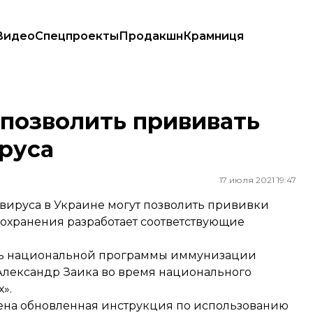
Видео
Спецпроекты
Продакшн
Крамниця
ируса
 позволить прививать
руса
17 июля 2021 19:47
вируса в Украине могут позволить прививки
воохранения разработает соответствующие
итель национальной программы иммунизации
Александр Заика во время национального
х»
.
дена обновленная инструкция по использованию