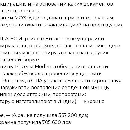
акцинацию и на основании каких документов.
тоит прописать.
цинации МОЗ будет отдавать приоритет группам
го не успели охватить вакцинацией на предыдущих
США
,
ЕС
, Израиле и
Китае
— уже утвердили
уса для детей. Хотя, согласно статистике, дети
носителями коронавируса и заражать других;
в тяжелой форме.
акцины Pfizer и Moderna обеспечивают почти
er также объявлял о провести осуществить
. Впрочем, в США у некоторых вакцинированных
наруживали
воспаление сердечной мышцы.
вивки делают такими препаратами:
 которую изготавливают в Индии) — Украина
е, — Украина получила 367 200 доз;
краина получила 705 600 доз;