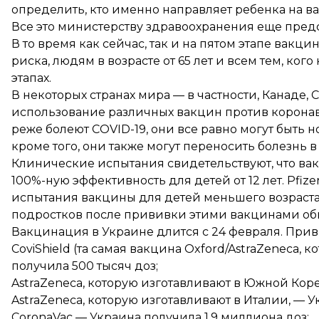
определить, кто именно направляет ребенка на в
Все это министерству здравоохранения еще предс
В то время как сейчас, так и на пятом этапе вак
риска, людям в возрасте от 65 лет и всем тем, ко
этапах.
В некоторых странах мира — в частности,
Канаде
,
использование различных вакцин против коронавир
реже болеют COVID-19, они все равно могут быть 
кроме того, они также могут переносить болезнь 
Клинические
испытания
свидетельствуют
, что в
100%-ную эффективность для детей от 12 лет. Pfiz
испытания вакцины для детей меньшего возраста
подростков после прививки этими вакцинами
об
Вакцинация в Украине длится с 24 февраля. При
CoviShield (та самая вакцина Oxford/AstraZeneca,
получила 500 тысяч доз;
AstraZeneca, которую изготавливают в Южной Коре
AstraZeneca, которую изготавливают в Италии, — У
CoronaVac — Украина получила 1,9 миллиона доз;