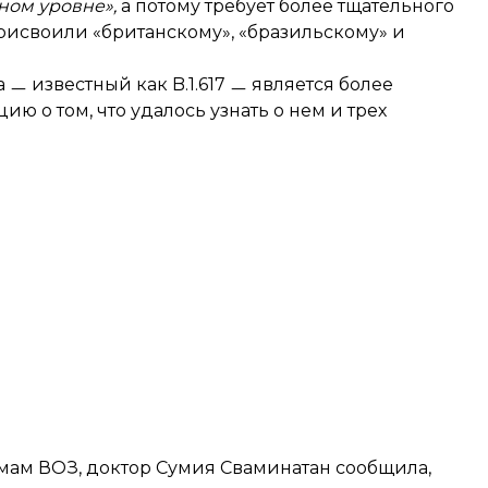
ном уровне»,
а потому требует более тщательного
присвоили «британскому», «бразильскому» и
 ㅡ известный как B.1.617 ㅡ является более
 о том, что удалось узнать о нем и трех
мам ВОЗ, доктор Сумия Сваминатан сообщила,