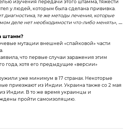
елью изучения передачи этого штамма, тяжести
ител у людей, которым была сделана прививка.
т диагностика, те же методы лечения, которые
мом деле нет необходимости что-либо менять»,
ㅡ
за штамм?
чевые мутации внешней «спайковой» части
а.
аявила, что первые случаи заражения этим
 года, хотя его предыдущие «версии»
ужили уже минимум в 17 странах. Некоторые
ые приезжают из Индии. Украина также со 2 мая
из Индии. В то же время украинцы и
нуждены пройти самоизоляцию.