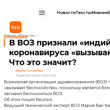
Новости
Тексты
Мнения
В ВОЗ признали «индийский» штамм коронавируса «вызывающим бе
Главная
Общество
В ВОЗ признали «инди
коронавируса «вызыва
Что это значит?
Ирина Ситникова
Редактор ленты новостей
Всемирная организация здравоохранения (ВОЗ) 
«вызывает беспокойство», поскольку является бол
заставил беспокоиться ВОЗ.
Об этом
пишет
Reuters.
Ведущий технический эксперт ВОЗ Мария Ван Кер