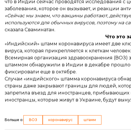
что в Индии сейчас проводятся исследования с ц
заболевания, которое он вызывает, и реакции ант
«Сейчас мы знаем, что вакцины работают, действуе
используются для обычных вирусов, поэтому на са
сказала Сваминатан.
Что это 
«Индийский» штамм коронавируса имеет две клю
вируса, которая прикрепляется к клеткам человек
Всемирная организация здравоохранения (ВОЗ) з
штаммом обнаружили в Индии в декабре прошлого
фиксировали еще в октябре.
Случаи «индийского» штамма коронавируса обнар
страны даже закрывают границы для людей, котор
запретила въезд для иностранцев
, прибывающих 
иностранцы, которые живут в Украине, будут вы
Больше о
:
ВОЗ
коронавирус
штамм