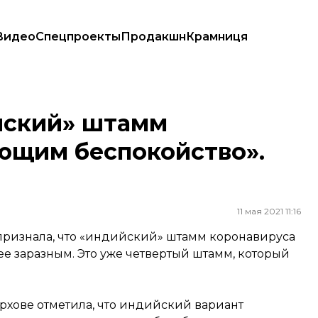
Видео
Спецпроекты
Продакшн
Крамниця
спокойство». Что это значит?
йский» штамм
ющим беспокойство».
11 мая 2021 11:16
признала, что «индийский» штамм коронавируса
ее заразным. Это уже четвертый штамм, который
хове отметила, что индийский вариант