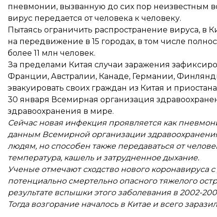
пневмонии, вызванную до сих пор неизвестным во
вирус передается от человека к человеку.
Пытаясь ограничить распространение вируса, в 
на передвижение в 15 городах, в том числе
полнос
более 11 млн человек.
За пределами Китая случаи заражения зафиксирова
Франции, Австралии, Канаде, Германии, Финлянд
эвакуировать своих граждан из Китая и приостан
30 января Всемирная организация здравоохран
здравоохранения в мире.
Сейчас новая инфекция проявляется как пневмон
данным Всемирной организации здравоохранения, 
людям, но способен также передаваться от челов
температура, кашель и затрудненное дыхание.
Ученые отмечают сходство нового коронавируса с
потенциально смертельно опасного тяжелого остр
результате вспышки этого заболевания в 2002-200
Тогда возгорание началось в Китае и всего заразило