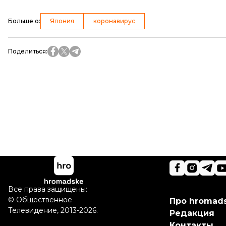
Больше о
:
Япония
коронавирус
Поделиться
:
Все права защищены:
©
Общественное
Про hromad
Телевидение
,
2013-2026.
Редакция
Контакты