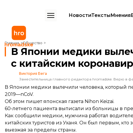
Новости
Тексты
Мнения
В Японии медики вылечили первого пациента с китайским корона
Главная
Общество
В Японии медики выле
с китайским коронави
Виктория Бега
Заместительница главного редактора hromadske. Верю в фа
В Японии медики вылечили человека, который п
2019—nCoV.
Об этом
пишет
японская газета Nihon Keizai.
60-летнего пациента выписали из больницы в пре
Как сообщили медики, мужчина работал водителе
китайских туристов из Уханя. Он был первым, кто
выезжая за пределы страны.