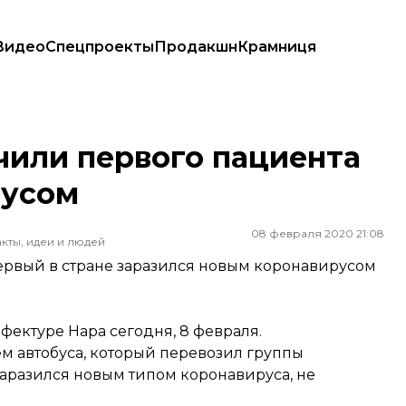
Видео
Спецпроекты
Продакшн
Крамниця
вирусом
чили первого пациента
русом
08 февраля 2020 21:08
кты, идеи и людей
ервый в стране заразился новым коронавирусом
фектуре Нара сегодня, 8 февраля.
м автобуса, который перевозил группы
 заразился новым типом коронавируса, не