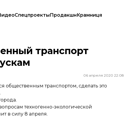
Видео
Спецпроекты
Продакшн
Крамниця
кам
венный транспорт
пускам
06 апреля 2020 22:08
я общественным транспортом, сделать это
.
орода.
вопросам техногенно-экологической
ит в силу 8 апреля.