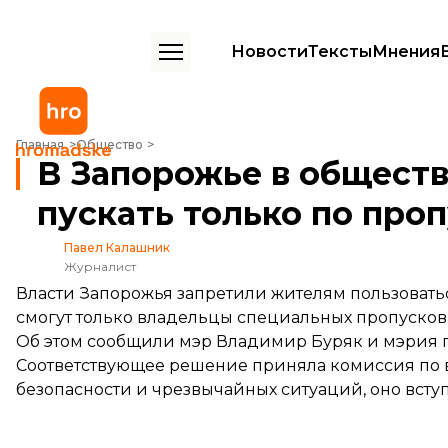
Новости
Тексты
Мнения
В Запорожье в общественный транспорт пускать только по пропус
Главная
Общество
В Запорожье в общест
пускать только по про
Павел Калашник
Журналист
Власти Запорожья запретили жителям пользоватьс
смогут только владельцы специальных пропусков
Об этом
сообщили
мэр Владимир Буряк и мэрия г
Соответствующее решение приняла комиссия по 
безопасности и чрезвычайных ситуаций, оно вступ