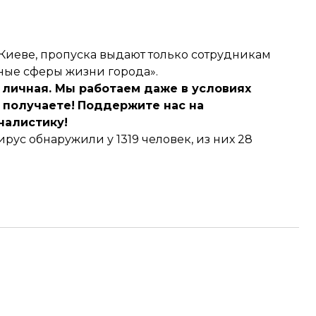
 Киеве
, пропуска выдают только сотрудникам
ые сферы жизни города».
 личная. Мы работаем даже в условиях
 получаете!
Поддержите нас на
налистику!
вирус
обнаружили у 1319 человек
, из них 28