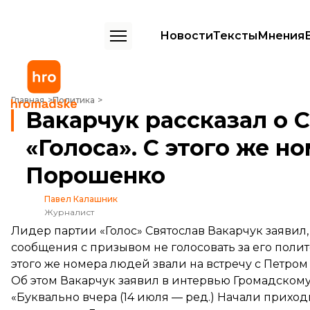
Новости
Тексты
Мнения
Вакарчук рассказал о СМС с дискредитацией «Голоса». С этого же
Главная
Политика
Вакарчук рассказал о 
«Голоса». С этого же н
Порошенко
Павел Калашник
Журналист
Лидер партии «Голос» Святослав Вакарчук заявил
сообщения с призывом не голосовать за его полит
этого же номера людей звали на встречу с Петро
Об этом Вакарчук заявил в интервью Громадскому
«Буквально вчера (14 июля — ред.) Начали приход