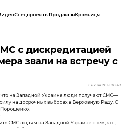
Видео
Спецпроекты
Продакшн
Крамниця
 номера звали на встречу с Порошенко
СМС с дискредитацией
омера звали на встречу с
16 июля 2019 00:48
, что на Западной Украине люди получают СМС—
силу на досрочных выборах в Верховную Раду. С
м Порошенко.
.
ить СМС людям на Западной Украине с тем, что,