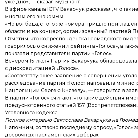
уже дно», — сказал музыкант.
В эфире канала ICTV Вакарчук рассказал, что так
многим его знакомым.
«Но вот беда, с того же номера пришло приглаше
области и на концерт, организованный партией П
Отметим, что корреспондентка Громадского виде
говорилось о снижении рейтинга «Голоса», а такж
показали представители партии «Голос».
Вечером 15 июля Партия Вакарчука
обнародовала
с дискредитацией «Голоса».
«Соответствующее заявление о совершении уголо
расследование партия «Голос» направила министр
Нацполиции Сергею Князеву», — говорится в зая
В партии «Голос» считают, что такие действия и
предусмотренного статьей 157 (Воспрепятствова
Уголовного кодекса.
Полное интервью Святослава Вакарчука на Громад
Напомним, согласно последнему опросу, «Голос»
з
досрочных парламентских выборах.