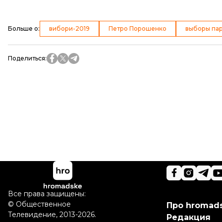
Больше о
:
вибори-2019
Петро Порошенко
выборы па
Поделиться
:
Все права защищены:
©
Общественное
Про hromad
Телевидение
,
2013-2026.
Редакция