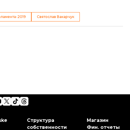
рламента-2019
Святослав Вакарчук
ske
Структура
Магазин
собственности
Фин. отчеты