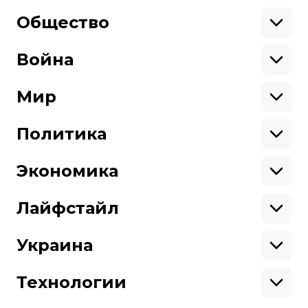
Общество
Образование
Криминал
Война
Поддержать
Здоровье
Экология
Ветераны
Военные
Мир
Ситуация на фронте
Поддержи hromadske.
Крым
США
Мы работаем для тебя и благодаря тебе.
Донбасс
Латинская Америка
Политика
Азия
Будь нашим другом
Африка
Законопроекты
Европа
Персоналии
Экономика
Геополитика
Верховная Рада
Про hromadske
Тендеры
Кабинет министров
Бизнес
Редакция
Магазин
Реформы
Энергетика
Лайфстайл
Контакты
Фин. отчеты
Выборы
Личные финансы
Коррупция
Инфраструктура
Спорт
Структура
Наши политики
Недвижимость
Кино
Украина
собственности
Карта сайта
Цены
Музыка
Вакансии
Театр
Киев
Путешествия
Регионы
Технологии
Книги
История
Еда
Гаджеты