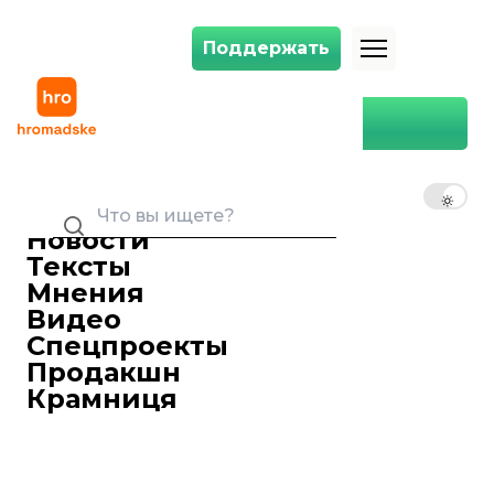
Поддержать
Поддержать
Власти Киева анонсировали начало строительства центра защиты 
Главная
Общество
Власти Киева анонсировали
начало строительства
RU
UK
EN
центра защиты животных
осенью 2019-го
Новости
Тексты
Анастасия Кореновская
Журналистка, редакторка
Мнения
07 августа 2019 09:06
Видео
Осенью 2019-го в Киеве начнут
Спецпроекты
строительство нового
Продакшн
многофункционального Центра защиты
Крамниця
животных. Об этом во время инспекции
площадки для будущего строительства,
где продолжаются подготовительные
работы, сообщил заместитель главы