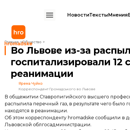
Новости
Тексты
Мнения
Во Львове из-за распыления перцового газа госпитализировали 12 
Главная
Общество
Во Львове из-за распы
госпитализировали 12 с
реанимации
Ярема Чуйко
Корреспондент Громадського во Львове
В общежитии Ставропигийского высшего професс
распылила перечный газ, в результате чего было г
находятся в реанимации.
Об этом корреспонденту hromadske сообщили в 
Львовской облгосадминистрации.