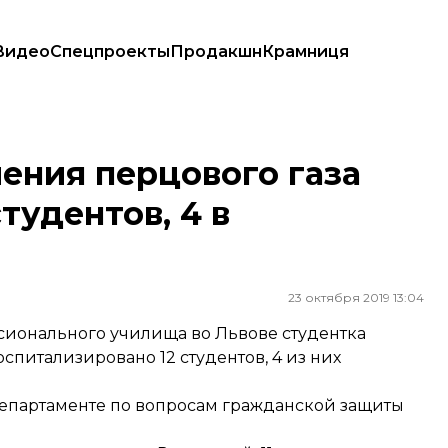
Видео
Спецпроекты
Продакшн
Крамниця
студентов, 4 в реанимации
ления перцового газа
тудентов, 4 в
23 октября 2019 13:04
ионального училища во Львове студентка
оспитализировано 12 студентов, 4 из них
департаменте по вопросам гражданской защиты