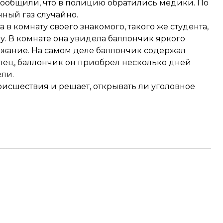
ообщили, что в полицию обратились медики. По
ый газ случайно.
в комнату своего знакомого, такого же студента,
ну. В комнате она увидела баллончик яркого
ержание. На самом деле баллончик содержал
лец, баллончик он приобрел несколько дней
ели.
оисшествия и решает, открывать ли уголовное