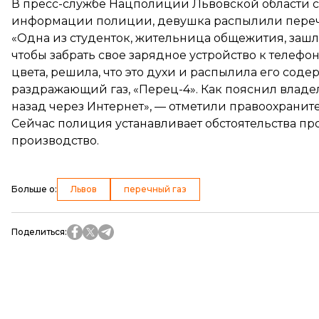
В пресс-службе Нацполиции Львовской области с
информации полиции, девушка распылили перечн
«Одна из студенток, жительница общежития, зашла 
чтобы забрать свое зарядное устройство к телефо
цвета, решила, что это духи и распылила его сод
раздражающий газ, «Перец-4». Как пояснил владе
назад через Интернет», — отметили правоохранит
Сейчас полиция устанавливает обстоятельства пр
производство.
Больше о
:
Львов
перечный газ
Поделиться
: