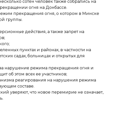
несколько сотен человек также
собрались
на
прекращении огня на Донбассе.
ежим прекращения огня, о котором в Минске
ой группы.
ерсионные действия, а также запрет на
ов;
кого;
ленных пунктах и районах, в частности на
тских садах, больницах и открытых для
а нарушение режима прекращения огня и
ит об этом всех ее участников;
анизма реагирования на нарушения режима
вующем составе.
ий уверяют, что новое перемирие не означает,
ь.