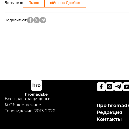
Больше о
:
Львов
війна на Донбасі
Поделиться
:
Все права защищены:
©
Общественное
Про hromad
Телевидение
,
2013-2026.
Редакция
Контакты