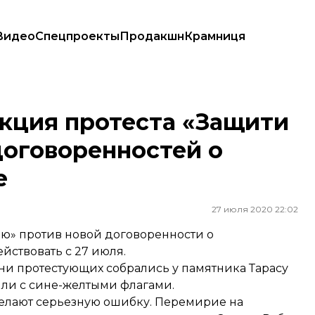
Видео
Спецпроекты
Продакшн
Крамниця
ых договоренностей о перемирии на Донбассе
акция протеста «Защити
договоренностей о
е
27 июля 2020 22:02
ю» против новой договоренности о
йствовать с 27 июля.
ни протестующих собрались у памятника Тарасу
шли с сине-желтыми флагами.
 делают серьезную ошибку. Перемирие на