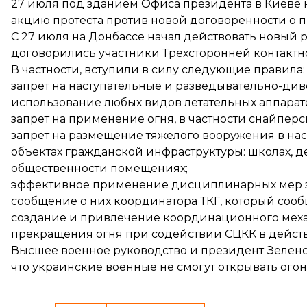
27 июля под зданием Офиса президента в Киеве 
акцию протеста против новой договоренности о 
С 27 июля на Донбассе
начал действовать
новый р
договорились участники Трехсторонней контактн
В частности, вступили в силу следующие правила:
запрет на наступательные и разведывательно-див
использование любых видов летательных аппарат
запрет на применение огня, в частности снайперс
запрет на размещение тяжелого вооружения в насе
объектах гражданской инфраструктуры: школах, де
общественности помещениях;
эффективное применение дисциплинарных мер з
сообщение о них координатора ТКГ, который сообщ
создание и привлечение координационного мех
прекращения огня при содействии СЦКК в дейст
Высшее военное руководство и президент Зеленск
что украинские военные не смогут открывать огон