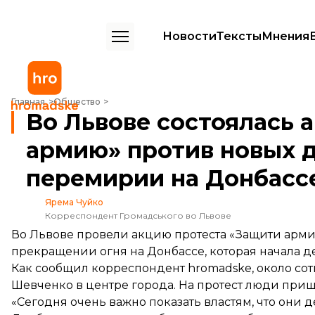
Новости
Тексты
Мнения
Во Львове состоялась акция протеста «Защити армию» против нов
Главная
Общество
Во Львове состоялась 
армию» против новых 
перемирии на Донбасс
Ярема Чуйко
Корреспондент Громадського во Львове
Во Львове провели акцию протеста «Защити арми
прекращении огня на Донбассе, которая начала де
Как сообщил корреспондент hromadske, около сот
Шевченко в центре города. На протест люди при
«Сегодня очень важно показать властям, что они