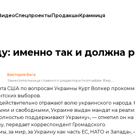
Видео
Спецпроекты
Продакшн
Крамниця
ия
ду: именно так и должна 
Виктория Бега
Заместительница главного редактора hromadske. Верю в факты, идеи и людей
нта США по вопросам Украины Курт Волкер проком
нтских выборов.
действительно отражают волю украинского народа. 
ыми и свободными, Украине выдан мандат на реал
полностью поддерживают Украину», — отметил он н
у, передает корреспондент Громадского.
 за мир, за Украину как часть ЕС, НАТО и Запада», 