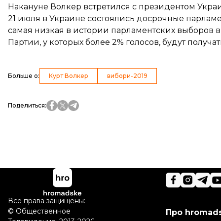
Накануне Волкер встретился с президентом Укр
21 июля в Украине состоялись досрочные парлам
самая низкая в истории парламентских выборов в
Партии, у которых более 2% голосов,
будут получа
Больше о
:
Курт Волкер
вибори-2019
Поделиться
:
Все права защищены:
©
Общественное
Про hromad