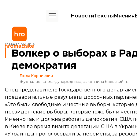
Новости
Тексты
Мнения
Волкер о выборах в Раду: именно так и должна работать демократ
Главная
Мир
Волкер о выборах в Ра
демократия
Люда Корниевич
Журналистка-международница, закончила Киевский национальный университет имени Тараса Шевченко. Выпускающая редактор еженедельной программы «Громадське.Свит», автор и журналист lifestyle-рубрики «Люда и люди» в программе «Нині вже».
Спецпредставитель Государственного департаме
предварительные результаты досрочных парламе
«Это были свободные и честные выборы, которые 
президентские выборы, которые тоже были честн
Именно так и должна работать демократия. США 
в Киеве во время визита делегации США в Украин
«Украинцы проголосовали за перемены, за реформы,