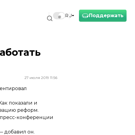
Поддержать
RU
работать
27 июля 2019 11:56
ментировал
Как показали и
изацию реформ.
а пресс-конференции
— добавил он.