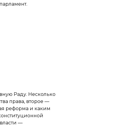
парламент.
вную Раду. Несколько
тва права, второе —
ная реформа и каким
 конституционной
 власти —