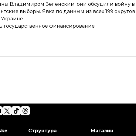
аины Владимиром Зеленским: они
обсудили войну в
ентские выборы. Явка
по данным из всех 199 округов
 Украине.
ть государственное финансирование
ske
Структура
Магазин