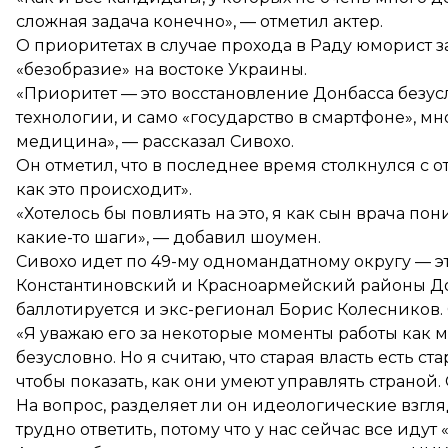
сложная задача конечно», — отметил актер.
О приоритетах в случае прохода в Раду юморист за
«безобразие» на востоке Украины.
«Приоритет — это восстановление Донбасса безус
технологии, и само «государство в смартфоне», м
медицина», — рассказал Сивохо.
Он отметил, что в последнее время столкнулся с о
как это происходит».
«Хотелось бы повлиять на это, я как сын врача п
какие-то шаги», — добавил шоумен.
Сивохо идет по 49-му одномандатному округу — э
Константиновский и Красноармейский районы Дон
баллотируется и экс-регионал Борис Колесников. 
«Я уважаю его за некоторые моменты работы как
безусловно. Но я считаю, что старая власть есть с
чтобы показать, как они умеют управлять страной.
На вопрос, разделяет ли он идеологические взгля
трудно ответить, потому что у нас сейчас все идут 