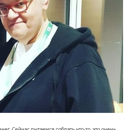
резидент Владимир Зеленский.
ому.
ентом. Я видел очень тяжелую работу ( «Слуги
но в Донецкой области, а это мой родной
ощью, я не смог отказать», — сказал он.
ании Сивохо собирает «по друзьям».
нег. Сейчас пытаемся собрать что-то, это очень