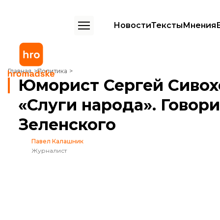
Новости
Тексты
Мнения
Юморист Сергей Сивохо идет в депутаты от «Слуги народа». Говори
Главная
Политика
Юморист Сергей Сивохо
«Слуги народа». Говори
Зеленского
Павел Калашник
Журналист