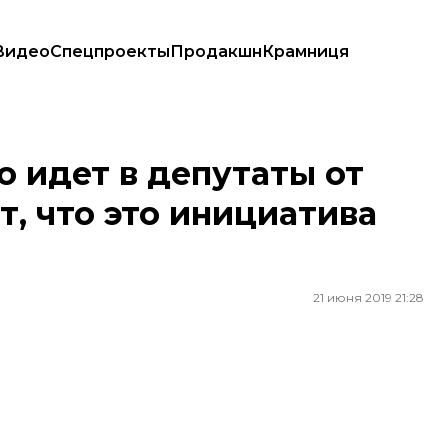
Видео
Спецпроекты
Продакшн
Крамниця
т, что это инициатива Зеленского
 идет в депутаты от
т, что это инициатива
21 июня 2019 21:28