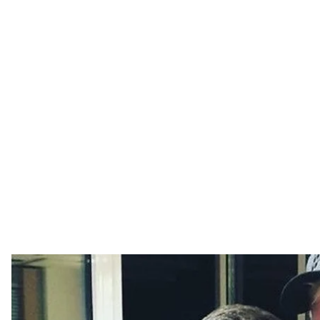
Президент Украины Владимир Зеленский (слев
Сергей Сивох
Украинский актер, телеведущий, юморист Сергей 
Верховную Раду в одномандатном округе в Донецк