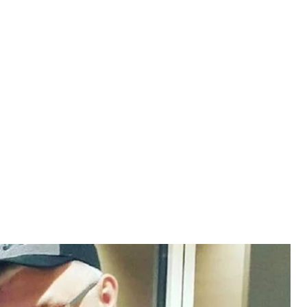
а) и актер, юморист Сергей Сивохо (справа)
о/Instagram
Сивохо будет участвовать в досрочных выборах в
ой области от партии «Слуга народа». С