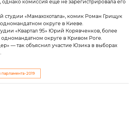
К, однако комиссия еще не зарегистрировала его
 студии «Мамахохотала», комик Роман Грищук
 одномандатном округе в Киеве.
тудии «Квартал 95» Юрий Корявченков
, более
а одномандатном округе в Кривом Роге.
дер» —
так объяснил участие Юзика
в выборах
.
 парламента-2019