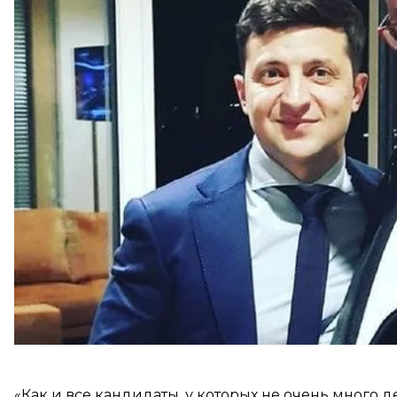
просьбой пойти в парламент к нему обратился п
Об этом Сивохо сообщил в комментарии Громадск
«Что стало причиной? Личные отношения с презид
народа» — ред.) по подбору мажоритарщиков имен
регион, и когда президент обратился ко мне за пом
Средства на финансирование предвыборной камп
«Как и все кандидаты, у которых не очень много де