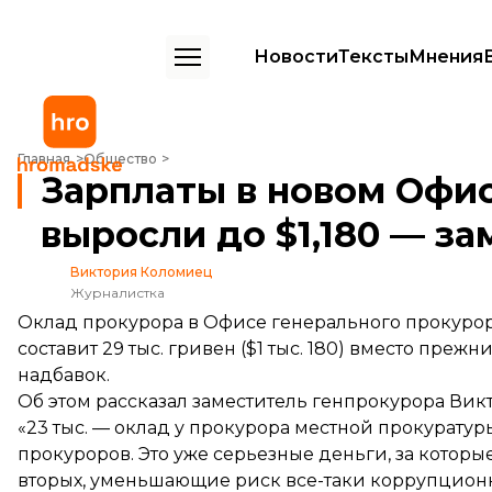
Новости
Тексты
Мнения
Зарплаты в новом Офисе генпрокурора выросли до $1,180 — замес
Главная
Общество
Зарплаты в новом Офи
выросли до $1,180 — з
Виктория Коломиец
Журналистка
Оклад прокурора в Офисе генерального прокуро
составит 29 тыс. гривен ($1 тыс. 180) вместо прежни
надбавок.
Об этом
рассказал
заместитель генпрокурора Викт
«23 тыс. — оклад у прокурора местной прокурату
прокуроров. Это уже серьезные деньги, за которые 
вторых, уменьшающие риск все-таки коррупционн