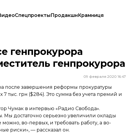
Видео
Спецпроекты
Продакшн
Крамниця
титель генпрокурора
се генпрокурора
аместитель генпрокурора
09 февраля 2020 16:47
ра после завершения реформы прокуратуры
х 7 тыс. грн ($284). Это сумма без учета премий и
ор Чумак в интервью «Радио Свобода».
ры. Мы достаточно серьезно увеличили оклады
можно, во-первых, и требовать работу, а во-
ые риски», — рассказал он.