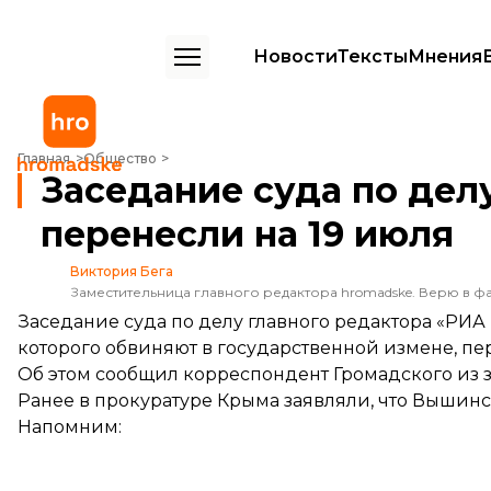
Новости
Тексты
Мнения
Заседание суда по делу Вышинского перенесли на 19 июля
Главная
Общество
Заседание суда по де
перенесли на 19 июля
Виктория Бега
Заместительница главного редактора hromadske. Верю в фа
Заседание суда по делу главного редактора «РИ
которого обвиняют в государственной измене, пер
Об этом сообщил корреспондент Громадского из з
Ранее в прокуратуре Крыма заявляли, что
Вышинск
Напомним: