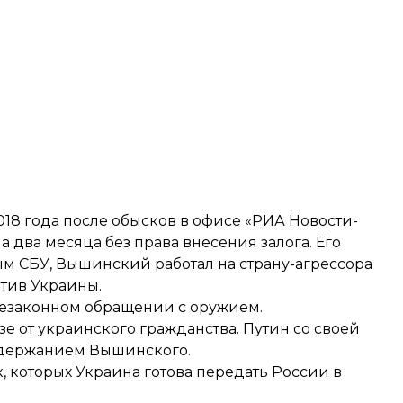
018 года
после обысков в офисе «РИА Новости-
а два месяца без права внесения залога. Его
ым СБУ, Вышинский работал на страну-агрессора
тив Украины.
незаконном обращении с оружием
.
азе от украинского
гражданства. Путин со своей
адержанием Вышинского.
к
, которых Украина готова передать России в