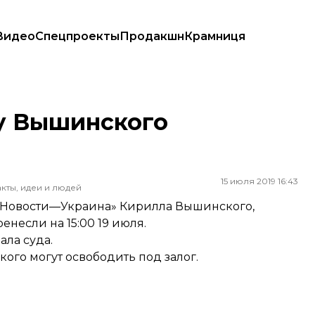
Видео
Спецпроекты
Продакшн
Крамниця
лу Вышинского
15 июля 2019 16:43
кты, идеи и людей
А Новости—Украина» Кирилла Вышинского,
енесли на 15:00 19 июля.
ала суда.
ого могут освободить под залог
.