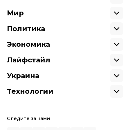
Здоровье
Экология
Ветераны
Военные
Мир
Ситуация на фронте
Поддержи hromadske.
Крым
США
Мы работаем для тебя и благодаря тебе.
Донбасс
Латинская Америка
Политика
Азия
Будь нашим другом
Африка
Законопроекты
Европа
Персоналии
Экономика
Геополитика
Верховная Рада
Про hromadske
Тендеры
Кабинет министров
Бизнес
Редакция
Магазин
Реформы
Энергетика
Лайфстайл
Контакты
Фин. отчеты
Выборы
Личные финансы
Коррупция
Инфраструктура
Спорт
Структура
Наши политики
Недвижимость
Кино
Украина
собственности
Карта сайта
Цены
Музыка
Вакансии
Театр
Киев
Путешествия
Регионы
Технологии
Книги
История
Еда
Гаджеты
ИИ
Косомос
Кибербезопасноcть
Следите за нами
Техника