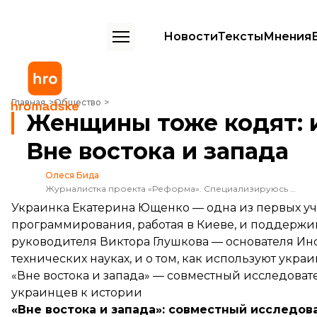
Новости
Тексты
Мнения
Женщины тоже кодят: история, которая началась в 1950-е | Вне вос
Главная
Общество
Женщины тоже кодят: ис
Вне востока и запада
Олеся Бида
Журналистка проекта «Реформа». Специализируюсь на темах охраны здоровья, образования, социальной защиты и децентрализации. Считаю, что реформы лучше всего освещать на примере историй людей.
Украинка Екатерина Ющенко — одна из первых уч
программирования, работая в Киеве, и поддержив
руководителя Виктора Глушкова — основателя Инс
технических науках, и о том, как используют ук
«Вне востока и запада» — совместный исследоват
украинцев к истории
«Вне востока и запада»: совместный исследов