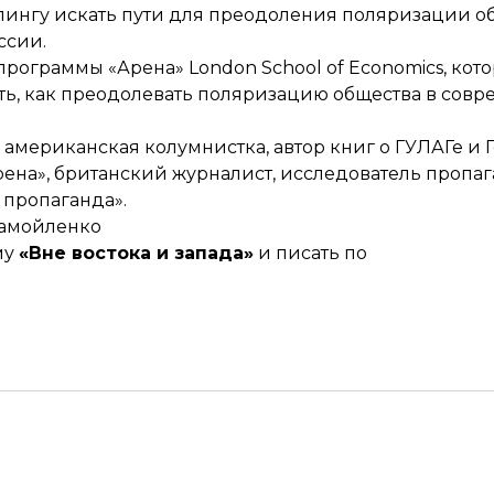
лингу искать пути для преодоления поляризации об
ссии.
рограммы «Арена» London School of Economics, кото
ть, как преодолевать поляризацию общества в сов
американская колумнистка, автор книг о ГУЛАГе и 
на», британский журналист, исследователь пропаг
е пропаганда».
Самойленко
му
«Вне востока и запада»
и писать по