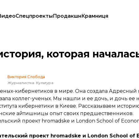
Видео
Спецпроекты
Продакшн
Крамниця
тока и запада
тория, которая началась 
Виктория Слобода
Журналистка. Культура
еных-кибернетиков в мире. Она создала Адресный 
ала коллег-ученых. Мы нашли и ее дочь, и дочь ее 
титута кибернетики в Киеве. Рассказываем истори
раинские айтишницы опыт своих предшественников.
ельский проект hromadske и London School of Econo
ательский проект hromadske и London School of 