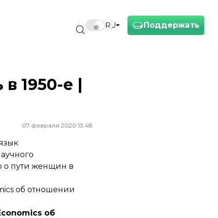
Поддержать
RU
в 1950-е |
07 февраля 2020 13:48
язык
научного
ю о пути женщин в
mics об отношении
Economics об