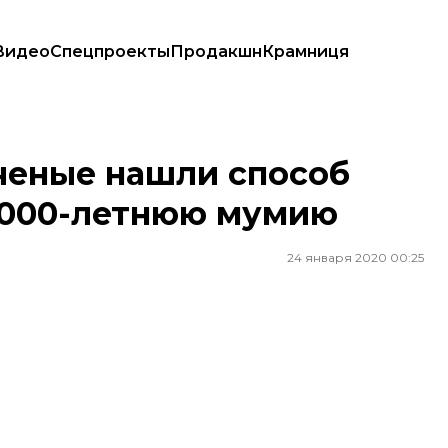
Видео
Спецпроекты
Продакшн
Крамниця
 3000-летнюю мумию
ченые нашли способ
 3000-летнюю мумию
24 января 2020 00:25