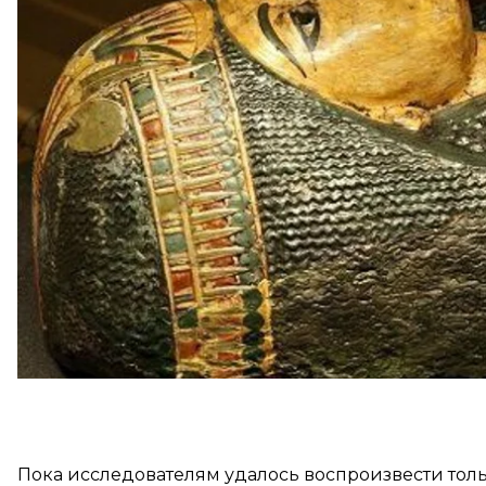
Чтобы мумия заговорила, ученые просканировали 
копию на 3D-принтере, а затем воспроизвели гол
Профессор Йоркского университета Джоан Флетчер
объяснила, что Несьямун сам хотел быть услышанны
написано на его саркофаге. В определенном смыс
Пока исследователям удалось воспроизвести толь