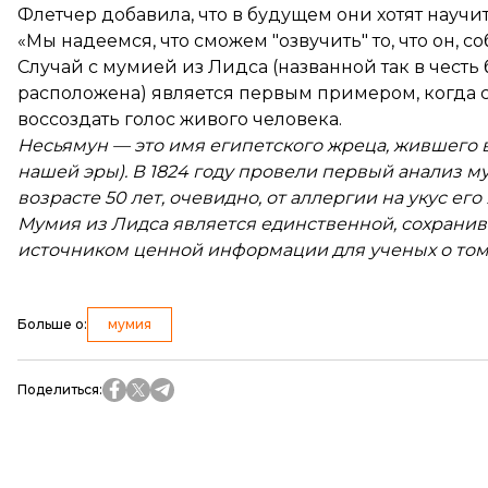
Флетчер добавила, что в будущем они хотят науч
«Мы надеемся, что сможем "озвучить" то, что он, со
Случай с мумией из Лидса (названной так в честь 
расположена) является первым примером, когда 
воссоздать голос живого человека.
Несьямун — это имя египетского жреца, жившего в
нашей эры). В 1824 году провели первый анализ м
возрасте 50 лет, очевидно, от аллергии на укус ег
Мумия из Лидса является единственной, сохранивш
источником ценной информации для ученых о том
Больше о
:
мумия
Поделиться
: