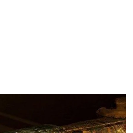
лежит мумия Несьямун
y Museum
вести голос мумии Несьямун, или же мумии из
ет.