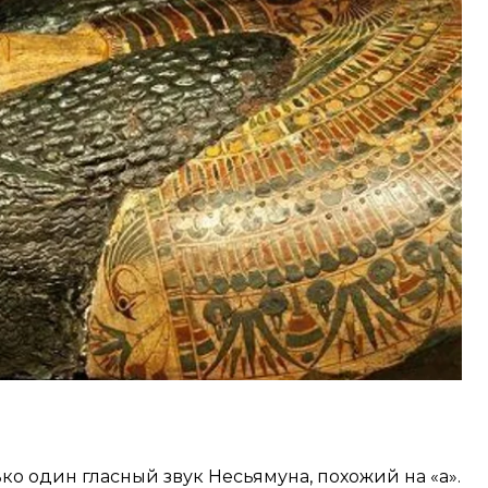
ее голосовой тракт, напечатали его точную
ос с помощью системы синтеза речи.
, которая стала соавтором исследования,
м после своей смерти: «Это, собственно,
ле мы смогли осуществить его желание».
ко один гласный звук Несьямуна, похожий на «а».