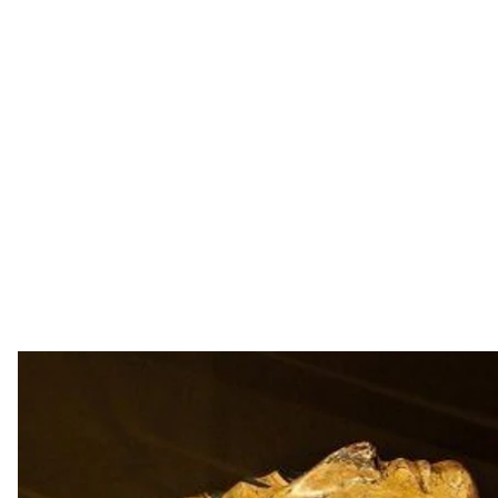
Саркофаг, в котором 
Leeds Cit
Ученые с помощью 3D—принтера смогли воспроиз
Лидса, возраст которой составляет около 3 тысяч л
Об этом
сообщает
BBC.