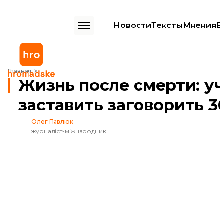
Новости
Тексты
Мнения
Жизнь после смерти: ученые нашли способ заставить заговорить
Главная
Жизнь после смерти: у
заставить заговорить
Олег Павлюк
журналіст-міжнародник