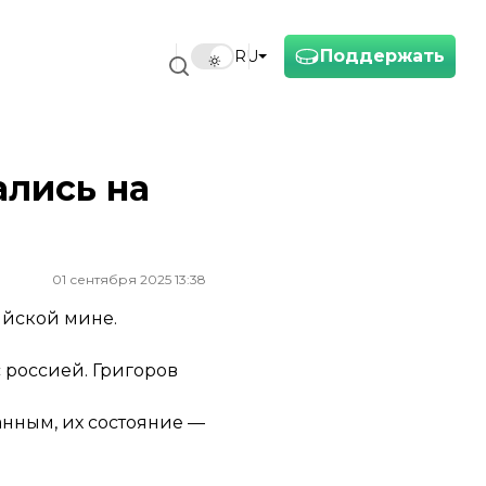
Поддержать
RU
ались на
01 сентября 2025 13:38
ийской мине.
 россией. Григоров
нным, их состояние —