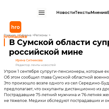
Новости
Тексты
Мнения
В Сумской области супруги-пенсионеры подорвались на российск
Главная
Украина
Регионы
В Сумской области суп
российской мине
Ирина Ситникова
Редактор ленты новостей
Утром 1 сентября супруги-пенсионеры, которые е
Об этом
сообщил
глава Сумской областной военн
Это произошло возле одного из сел Середино-Буд
предполагает, что оккупанты дистанционно из др
Пострадавшие 75-летний мужчина и 76-летняя ж
не тяжелое. Медики обследуют пострадавших и 