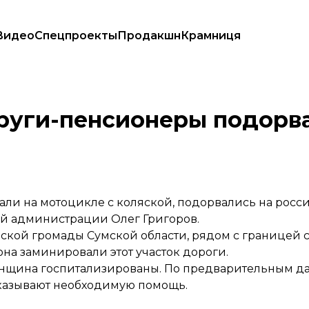
Видео
Спецпроекты
Продакшн
Крамниця
ой мине
руги-пенсионеры подорв
хали на мотоцикле с коляской, подорвались на росс
ой администрации Олег Григоров.
ской громады Сумской области, рядом с границей с
она заминировали этот участок дороги.
енщина госпитализированы. По предварительным да
оказывают необходимую помощь.