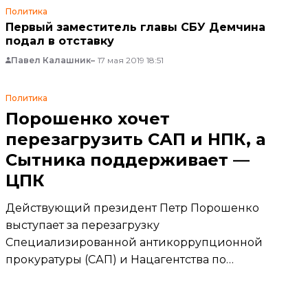
Политика
Первый заместитель главы СБУ Демчина
подал в отставку
Павел Калашник
17 мая 2019 18:51
Политика
Порошенко хочет
перезагрузить САП и НПК, а
Сытника поддерживает —
ЦПК
Действующий президент Петр Порошенко
выступает за перезагрузку
Специализированной антикоррупционной
прокуратуры (САП) и Нацагентства по
предупреждению коррупции (НПК). В то же
время он поддерживает Национальное