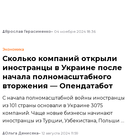
средних предприятий, а также создать или
сохранить не менее 40 тысяч рабочих мест.
Ярослав Герасименко
04 ноября 2024 18:36
Экономика
Сколько компаний открыли
иностранцы в Украине после
начала полномасштабного
вторжения — Опендатабот
С начала полномасштабной войны иностранцы
из 101 страны основали в Украине 3075
компаний. Чаще новые бизнесы начинают
иностранцы из Турции, Узбекистана, Польши и
США, а самым привлекательным бизнес-
Ольга Денисяка
12 августа 2024 11:59
регионом для иностранцев стал Киев.