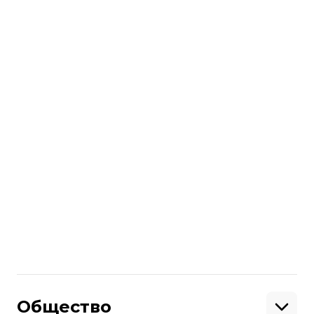
ВВК
Мобилизация людей с расстройствами
психики. Маневры между
потребностью и опасностью
Больше о
:
заключенные
Министерство юстиции Украины
мобилизация
российско-украинская война
осужденные
Поделиться
:
Общество