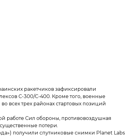
украинских ракетчиков зафиксировали
ксов С-300/С-400. Кроме того, военные
о всех трех районах стартовых позиций
вой работе Сил обороны, противовоздушная
 существенные потери.
ода»)
получили
спутниковые снимки Planet Labs