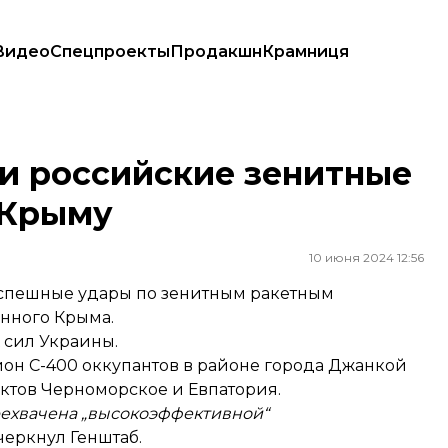
Видео
Спецпроекты
Продакшн
Крамниця
ы в Крыму
и российские зенитные
 Крыму
10 июня 2024 12:56
успешные удары по зенитным ракетным
нного Крыма.
 сил Украины.
он С-400 оккупантов в районе города Джанкой
ктов Черноморское и Евпатория.
рехвачена „высокоэффективной“
еркнул Генштаб.