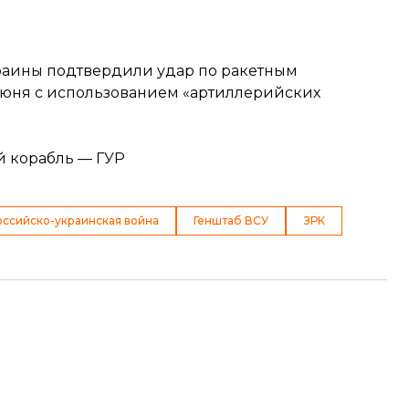
краины
подтвердили удар по ракетным
 июня с использованием «артиллерийских
 корабль — ГУР
оссийско-украинская война
Генштаб ВСУ
ЗРК