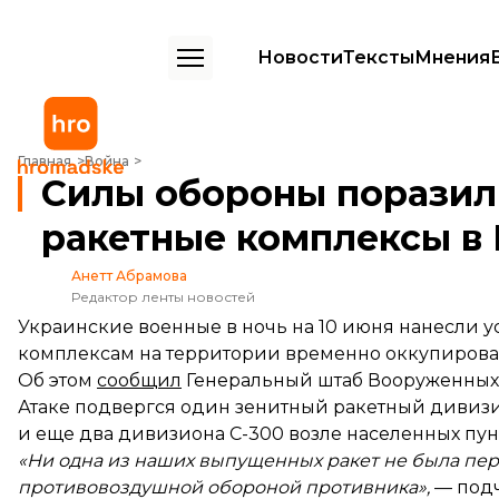
Новости
Тексты
Мнения
Силы обороны поразили российские зенитные ракетные комплекс
Главная
Война
Силы обороны поразил
ракетные комплексы в
Анетт Абрамова
Редактор ленты новостей
Украинские военные в ночь на 10 июня нанесли 
комплексам на территории временно оккупирова
Об этом
сообщил
Генеральный штаб Вооруженных
Атаке подвергся один зенитный ракетный дивизи
и еще два дивизиона С-300 возле населенных пун
«Ни одна из наших выпущенных ракет не была пе
противовоздушной обороной противника»,
— подч