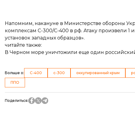
Напомним, накануне в Министерстве обороны У
комплексам С-300/С-400 в рф
. Атаку произвели 1
установок западных образцов».
читайте также:
В Черном море уничтожили еще один российский
Больше о
:
С-400
с-300
оккупированный крым
р
ППО
Поделиться
: