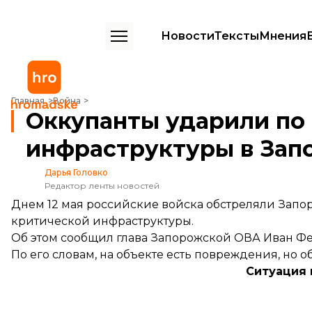
Новости
Тексты
Мнения
Оккупанты ударили по объекту критической инфраструктуры в З
Главная
Война
Оккупанты ударили по
инфраструктуры в Зап
Дарья Головко
Редактор ленты новостей
Днем 12 мая российские войска обстреляли Запор
критической инфраструктуры.
Об этом
сообщил
глава Запорожской ОВА Иван Фе
По его словам, на объекте есть повреждения, но 
Ситуация 