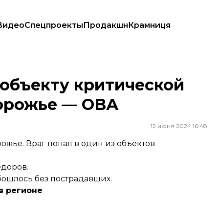
Видео
Спецпроекты
Продакшн
Крамниця
апорожье — ОВА
 объекту критической
орожье — ОВА
12 июня 2024 16:48
ожье. Враг попал в один из объектов
доров.
обошлось без пострадавших.
в регионе