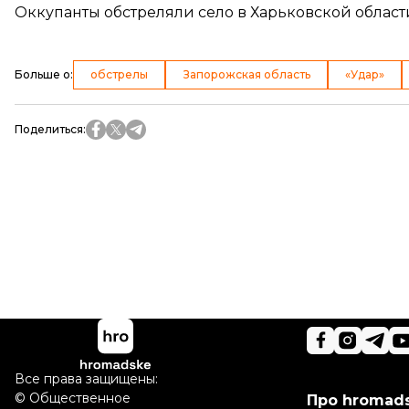
Оккупанты обстреляли село в Харьковской област
Больше о
:
обстрелы
Запорожская область
«Удар»
Поделиться
:
Все права защищены:
©
Общественное
Про hromad