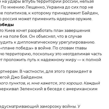
 на удары вглубь территории россии, нельзя
 По мнению Лещенко, Украина до сих пор не
ие политиков, к которому принадлежит Байден,
то россия может применить ядерное оружие.
победы
то Киев
хочет разработать план завершения
на поле боя. Он объяснял, что в случае
удить к дипломатическому урегулированию
.
«плане победы» в войне. По словам главы
ую территорию, поскольку это неотделимая часть
т проложить путь к надежному миру
— к полной
тнерам. В частности, для этого президент в
легой Джо Байденом.
ого пунктов, и, мне кажется, это хорошо. Каждый
черкивал
Зеленский в беседе с американским
предусматривающий заморозку войны. У