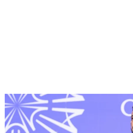
Президент Украины 
Офис пре
План победы президента Владимира Зеленского о
предоставят Украине разрешение на удары по те
Об этом советник главы Офиса президента Сергей