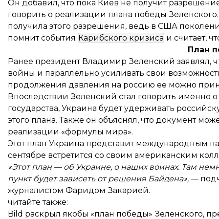
Он добавил, что пока Киев не получит разрешение
говорить о реализации плана победы Зеленского.
получила этого разрешения, ведь в США поколен
помнит события
Карибского кризиса
и считает, ч
План 
Ранее президент Владимир Зеленский заявлял, ч
войны
и параллельно усиливать свои возможности 
продолжения давления на россию ее
можно прин
Впоследствии Зеленский стал говорить именно о 
государства, Украина будет удерживать российск
этого плана. Также он объяснял, что
документ може
реализации «формулы мира».
Этот план Украина представит международным пар
сентябре встретится со своим американским кол
«Этот план — об Украине, о наших воинах. Там немн
пункт будет зависеть от решения Байдена»,
—
под
журналистом Фаридом Закарией.
читайте также:
Bild раскрыл якобы «план победы» Зеленского, 