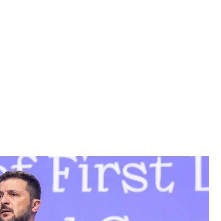
Владимир Зеленский
зидента
сновывается на том, что иностранные партнеры
рритории россии.
 Лещенко сказал в эфире телемарафона.