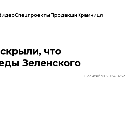
Видео
Спецпроекты
Продакшн
Крамниця
ленского
скрыли, что
еды Зеленского
16 сентября 2024 14:32