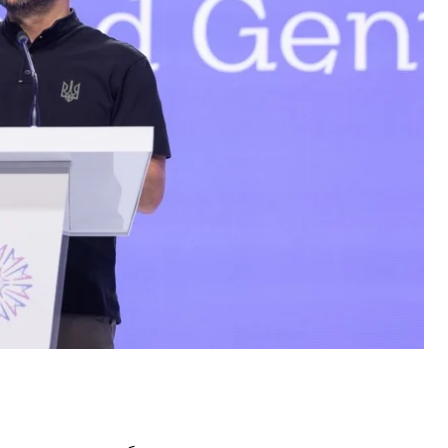
победы в войне «достаточно прозрачно языком
 стратегии. Тогда украинский президент сказал,
айдена — то есть, по словам Лещенко, это
возможности».
дромам, военным базам, хранилищам, где
 которые потом бомбят украинскую землю,
их гражданских»
, — сказал советник главы ОП.