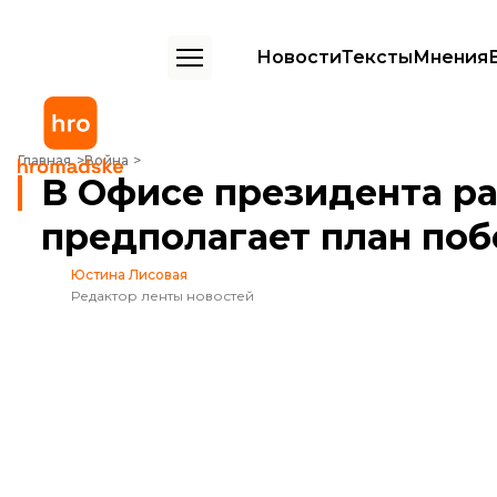
Новости
Тексты
Мнения
В Офисе президента раскрыли, что предполагает план победы Зе
Главная
Война
В Офисе президента ра
предполагает план поб
Юстина Лисовая
Редактор ленты новостей