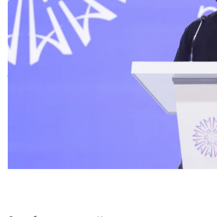
Тот рассказал, что Зеленский озвучил свой план 
намеков» на конференции Ялтинской европейской
что план победы зависит от президента США Джо Б
должен быть план, который дает Украине «новые 
«А новые возможности — значит бить по тем аэро
хранятся те ракеты, откуда взлетают те самолеты,
уничтожают украинские города, убивают украинск