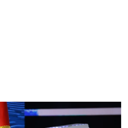
 Беларуси Александр Лукашенко
спублики Беларусь
ндр Лукашенко заявил, что его страна направит
а победителю президентских выборов в США