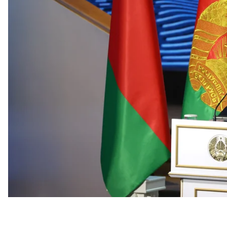
Дональду Трампу, если тот сможет закончить войн
Об этом он
сказал
журналистам во время посещени
По его словам, Трамп — это «мощь», как бы он ли
«Америка созрела избрать темнокожего президента
женщину — соперницу Трампа Камалу Харрис.
«Трудно было поверить, что он сможет выиграть. Ст
как бульдозер прошелся»
, — прокомментировал б