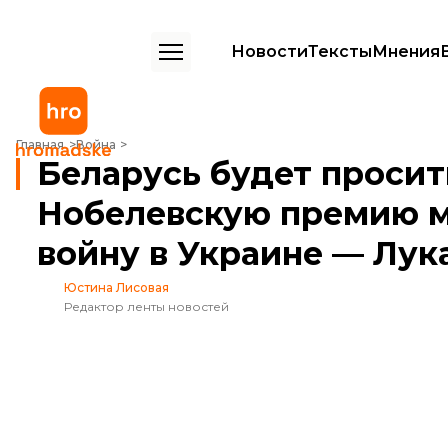
Новости
Тексты
Мнения
Беларусь будет просить для Трампа Нобелевскую премию мира, ес
Главная
Война
Беларусь будет просит
Нобелевскую премию ми
войну в Украине — Лу
Юстина Лисовая
Редактор ленты новостей