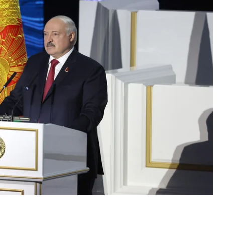
у в Украине.
я чемпионата по колке дров.
чно к нему ни относился. По мнению Лукашенко,
», но еще «не созрела» избрать на эту должность
реляли, давили, посадить хотели и другое, но он
елорусский лидер.