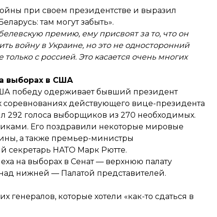
ойны при своем президентстве и выразил
Беларусь: там могут забыть».
белевскую премию, ему присвоят за то, что он
тить войну в Украине, но это не односторонний
 только с россией. Это касается очень многих
а выборах в США
 США победу одерживает бывший президент
ых соревнованиях действующего вице-президента
ил 292 голоса выборщиков из 270 необходимых.
иками. Его поздравили некоторые мировые
аины
, а также премьер-министры
й секретарь НАТО Марк Рютте.
еха на выборах в Сенат
— верхнюю палату
 над нижней — Палатой представителей.
х генералов, которые хотели «как-то сдаться в