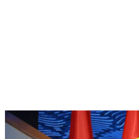
Самопровозглашенный президент
Сайт президента Ре
Самопровозглашенный президент Беларуси Алекса
петицию для вручения Нобелевской премии мир