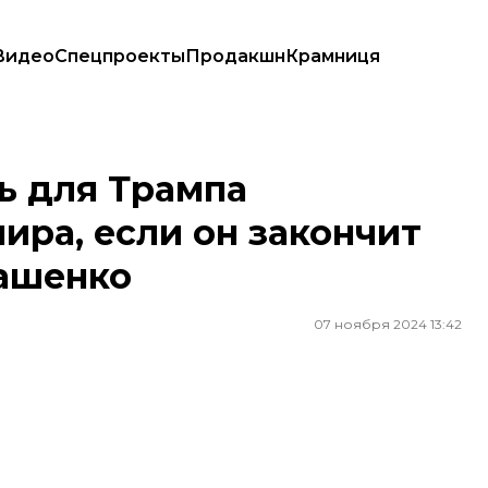
Видео
Спецпроекты
Продакшн
Крамниця
ли он закончит войну в Украине — Лукашенко
ь для Трампа
ра, если он закончит
кашенко
07 ноября 2024 13:42