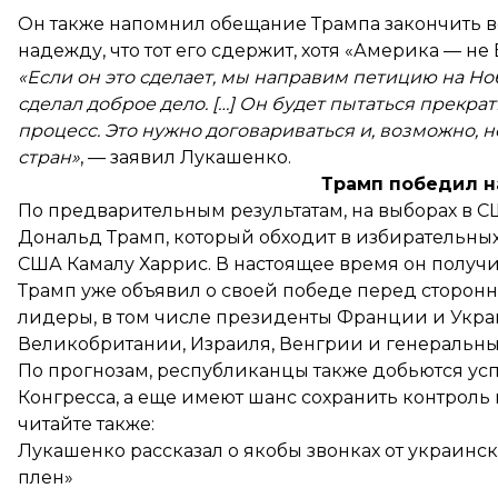
Он также напомнил обещание Трампа закончить в
надежду, что тот его сдержит, хотя «Америка — не 
«Если он это сделает, мы направим петицию на Но
сделал доброе дело. […] Он будет пытаться прекра
процесс. Это нужно договариваться и, возможно, не
стран»
, — заявил Лукашенко.
Трамп победил н
По предварительным результатам, на выборах в
Дональд Трамп, который обходит в избирательн
США Камалу Харрис. В настоящее время он получ
Трамп уже
объявил о своей победе
перед сторонн
лидеры, в том числе президенты Франции и
Укр
Великобритании, Израиля, Венгрии и генеральны
По прогнозам, республиканцы также
добьются усп
Конгресса, а еще имеют шанс сохранить контроль
читайте также:
Лукашенко рассказал о якобы звонках от украински
плен»