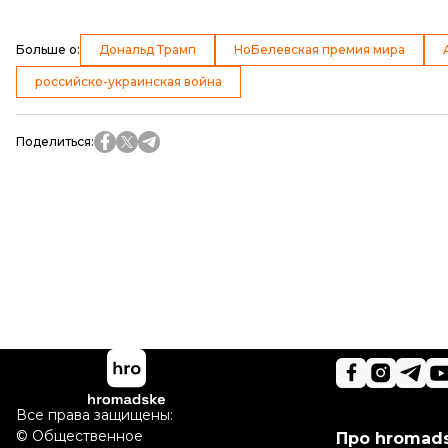
Больше о
:
Дональд Трамп
НоБелевская премия мира
российско-украинская война
Поделиться
:
Все права защищены:
©
Общественное
Про hromad