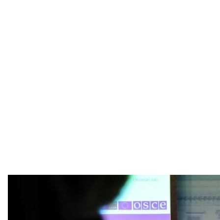
Министр обороны Финл
Facebook / An
Финляндия стала одним из государств, которые б
рамках инициативы ЕС, использующей доходы от