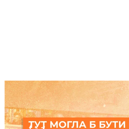
Підтримати
Больше о
:
Финляндия
боеприпасы
военная помощь
Поделиться
: