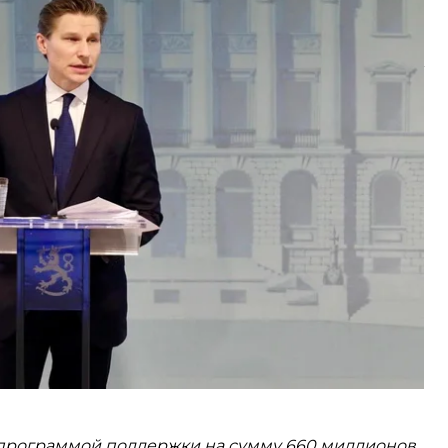
ы.
иссией на 90 миллионов евро. Боеприпасы будут
 «повысить занятость дома», отметил министр
волен результатом».
й программой поддержки на сумму 660 миллионов