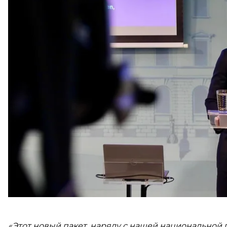
обещают отправлять тяжелые боеприпасы.
Об этом
сообщило
финское Министерство оборон
Страна заключила соглашение с Европейской ком
покупать у финских поставщиков.
Это позволит не только поддержать Украину, но и
обороны Антти Хаккянен и добавил, что «очень до
«Этот новый пакет, наряду с нашей национально