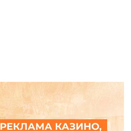
российско-украинская война
замороженные активы