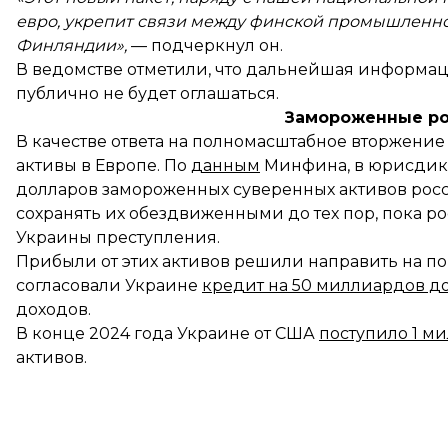
евро, укрепит связи между финской промышленно
Финляндии»,
— подчеркнул он.
В ведомстве отметили, что дальнейшая информац
публично не будет оглашаться.
Замороженные ро
В качестве ответа на полномасштабное вторжение
активы в Европе. По
данным
Минфина, в юрисдикц
долларов замороженных суверенных активов рос
сохранять их обездвиженными до тех пор, пока р
Украины преступления.
Прибыли от этих активов решили направить на п
согласовали Украине
кредит на 50 миллиардов д
доходов.
В конце 2024 года Украине от США
поступило 1 м
активов.