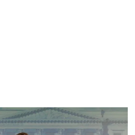
яндии Антти Хаккянен
tti Häkkänen
удут поставлять Украине военную помощь в
 замороженных российских активов. Хельсинки