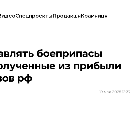
Видео
Спецпроекты
Продакшн
Крамниця
олученные из прибыли от замороженных активов рф
авлять боеприпасы
полученные из прибыли
вов рф
19 мая 2025 12:37